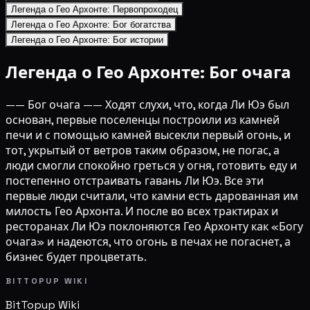
Легенда о Гео Архонте: Первопроходец
Легенда о Гео Архонте: Бог богатства
Легенда о Гео Архонте: Бог истории
Легенда о Гео Архонте: Бог очага
—— Бог очага —— Ходят слухи, что, когда Ли Юэ был
основан, первые поселенцы построили из камней
печи и с помощью камней высекли первый огонь, и
тот, укрытый от ветров таким образом, не погас, а
люди смогли спокойно греться у огня, готовить еду и
постепенно отстраивать гавань Ли Юэ. Все эти
первые люди считали, что камни есть дарованная им
милость Гео Архонта. И после во всех трактирах и
ресторанах Ли Юэ поклоняются Гео Архонту как «Богу
очага» и надеются, что огонь в печах не погаснет, а
бизнес будет процветать.
BITTOPUP WIKI
BitTopup
Wiki