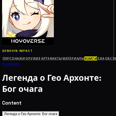
GENSHIN IMPACT
ПЕРСОНАЖИ
ОРУЖИЕ
АРТЕФАКТЫ
МАТЕРИАЛЫ
КНИГИ
ЕДА
ОБСТ
К списку
Легенда о Гео Архонте:
Бог очага
Content
Легенда о Гео Архонте: Бог очага