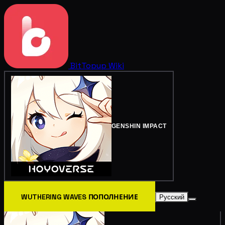
BitTopup
Wiki
GENSHIN IMPACT
WUTHERING WAVES ПОПОЛНЕНИЕ
Русский