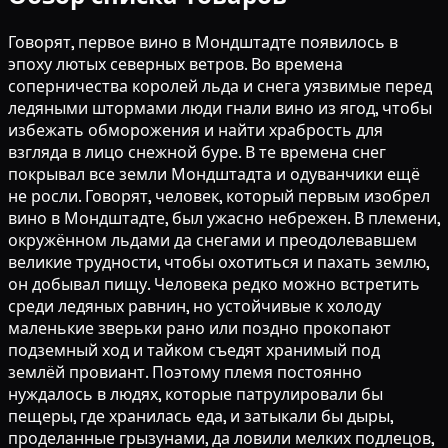
Говорят, первое вино в Мондштадте появилось в
эпоху лютых северных ветров. Во времена
соперничества королей льда и снега уязвимые перед
ледяными штормами люди гнали вино из ягод, чтобы
избежать обморожения и найти храбрость для
взгляда в лицо снежной буре. В те времена снег
покрывал все земли Мондштадта и одуванчики ещё
не росли. Говорят, человек, который первым изобрел
вино в Мондштадте, был ужасно небрежен. В племени,
окружённом льдами да снегами и преодолевавшем
великие трудности, чтобы охотиться и пахать землю,
он добывал пищу. Человека редко можно встретить
среди ледяных равнин, но устойчивые к холоду
маленькие зверьки рано или поздно прокопают
подземный ход и тайком съедят хранимый под
землёй провиант. Поэтому племя постоянно
нуждалось в людях, которые патрулировали бы
пещеры, где хранилась еда, и затыкали бы дыры,
проделанные грызунами, да ловили мелких подлецов,