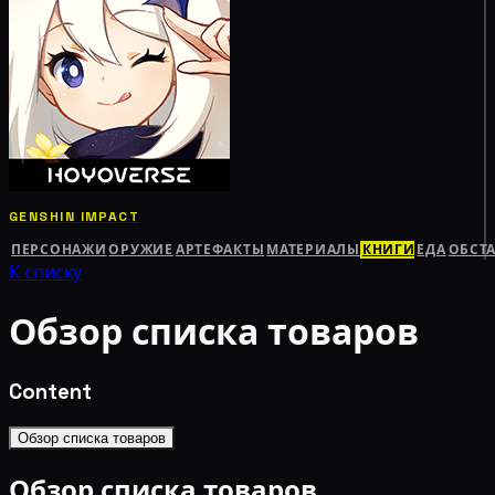
GENSHIN IMPACT
ПЕРСОНАЖИ
ОРУЖИЕ
АРТЕФАКТЫ
МАТЕРИАЛЫ
КНИГИ
ЕДА
ОБСТ
К списку
Обзор списка товаров
Content
Обзор списка товаров
Обзор списка товаров