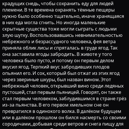
крадущих снедь, чтобы сохранить еду для людей
племени. В те времена охранять тёмные пещеры
нужно было особенно тщательно, иначе хранящаяся
в них еда могла сгнить. Но иногда маленькие
скрытные существа тоже могли сыграть с людьми
злую шутку. Воспользовавшись невнимательностью
небрежного и безрассудного человека, фея ветра
приняла облик лисы и спряталась в груде ягод. Так
она заставила ягоды забродить. В животе у того
человека было пусто, и потому он первым делом
вкусил ягод. Терпкий вкус забродивших плодов
опьянил его. И сок, который был отжат из этих ягод
через звериные шкуры, был назван вином. Этот
небрежный человек, открывший вино среди ледяных
пустошей, стал первым пьяницей. Говорят, он также
стал первым человеком, заблудившимся в стране грёз
из-за пьянства. В его первом хмельном сне он
превратился в одинокого волка. В далёком будущем
или в далёком прошлом он бился насмерть со своими
сородичами, добывая среди ветров и снега пищу для