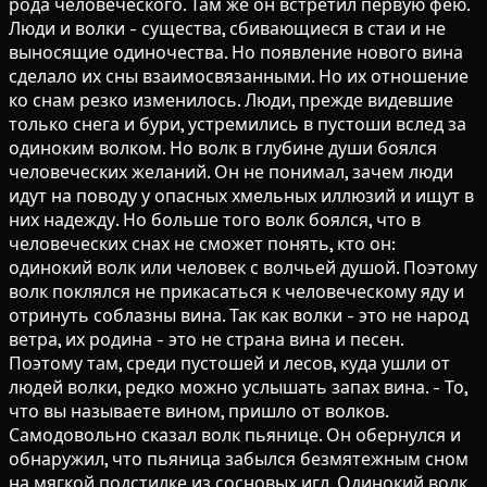
рода человеческого. Там же он встретил первую фею.
Люди и волки - существа, сбивающиеся в стаи и не
выносящие одиночества. Но появление нового вина
сделало их сны взаимосвязанными. Но их отношение
ко снам резко изменилось. Люди, прежде видевшие
только снега и бури, устремились в пустоши вслед за
одиноким волком. Но волк в глубине души боялся
человеческих желаний. Он не понимал, зачем люди
идут на поводу у опасных хмельных иллюзий и ищут в
них надежду. Но больше того волк боялся, что в
человеческих снах не сможет понять, кто он:
одинокий волк или человек с волчьей душой. Поэтому
волк поклялся не прикасаться к человеческому яду и
отринуть соблазны вина. Так как волки - это не народ
ветра, их родина - это не страна вина и песен.
Поэтому там, среди пустошей и лесов, куда ушли от
людей волки, редко можно услышать запах вина. - То,
что вы называете вином, пришло от волков.
Самодовольно сказал волк пьянице. Он обернулся и
обнаружил, что пьяница забылся безмятежным сном
на мягкой подстилке из сосновых игл. Одинокий волк