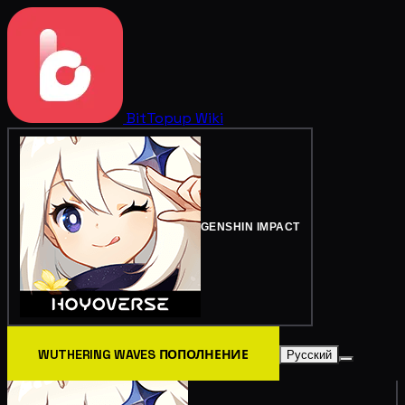
BitTopup
Wiki
GENSHIN IMPACT
WUTHERING WAVES ПОПОЛНЕНИЕ
Русский