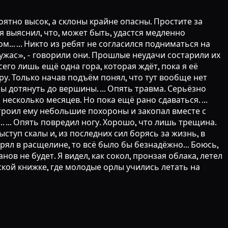
роятно высок, а склоны крайне опасны. Простите за
я выяснил, что, может быть, удастся медленно
.. ... Никто из ребят не согласился подниматься на
ужас», - говорили они. Прошлые неудачи состарили их
сего лишь ещё одна гора, которая ждёт, пока я её
гору. Только начав подъём понял, что тут вообще нет
ы дотянуть до вершины. ... Опять травма. Серьёзно
несколько месяцев. Но пока ещё рано сдаваться. ...
строил ему небольшие похороны и закопал вместе с
. ... Опять повредил ногу. Хорошо, что лишь трещина.
ыступ скалы и, из последних сил борясь за жизнь, в
стрял в расщелине, то всё было бы безнадёжно... Боюсь,
анов не будет. Я видел, как сокол, пронзая облака, летел
етской книжке, где молодые орлы учились летать на