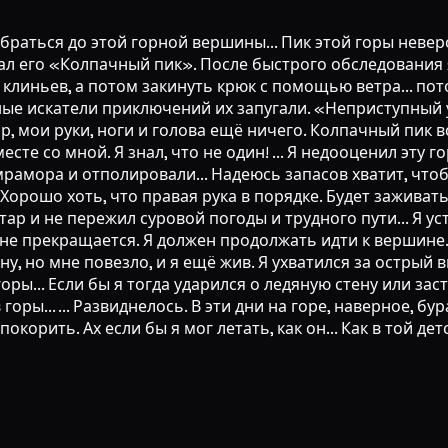
 добраться до этой горной вершины... Пик этой горы неве
вал его «Колпачный пик». После быстрого обследования 
иньев, а потом закинуть крюк с помощью ветра... потом.
ные искатели приключений их запугали. «Неприступный 
ар, мои руки, ноги и голова ещё ничего. Колпачный пик в
есте со мной. Я знал, что не один! ... Я недооценил эту 
мрамора и отполировали... Надеюсь запасов хватит, чтоб
орошо хоть, что правая рука в порядке. Будет заживать 
ар и не пережил суровой погоды и трудного пути... Я у
 не прекращается. Я должен продолжать идти к вершине..
у, но мне повезло, и я ещё жив. Я ухватился за острый в
горы... Если бы я тогда ударился о ледяную стену или за
оры... ... Развиднелось. В эти дни на горе, наверное, бур
окорить. Ах если бы я мог летать, как он... Как в той д