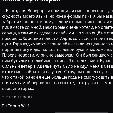
... Благодаря Венераре и помощи... я смог пересечь...
скудность моего языка, но из-за формы пика, я бы наз
забраться по восточному склону с помощью верёвки и кл
пик вместе со мной. Некоторые очень хотели, но опыт
сердца, а самих их сделали слабыми. Но я-то ещё не ст
покорю. ... Хорошие новости. Алрик согласился пойти вм
пути. Гора вздымается словно её высекли из цельного 
поранил ногу и два пальца на левой руке отморожены. Х
Плохие новости. Алрик не выдержал. Он был слишком ст
ним бутылку его любимого вина. Я остался один. Буран
Сильный ветер в ущелье чуть было не сдул меня в бездн
итоге смог забраться на уступ. С трудом нашёл спуск с 
что с такой раной я ещё больше года не смогу ходить в г
почти у самой вершины - на высоте, которую я не смог п
вершине горы... ...
BITTOPUP WIKI
BitTopup
Wiki