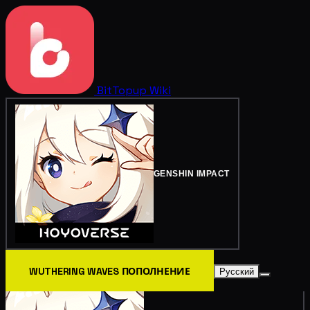
BitTopup
Wiki
GENSHIN IMPACT
WUTHERING WAVES ПОПОЛНЕНИЕ
Русский