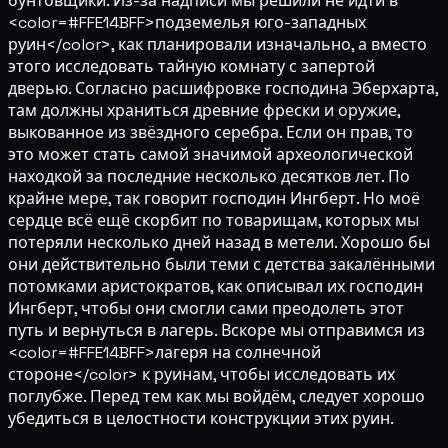
бунтовщики. Из-за надписи мы решили не идти в
<color=#FFE14BFF>подземелья юго-западных
руин</color>, как планировали изначально, а вместо
этого исследовать тайную комнату с запертой
дверью. Согласно расшифровке господина Эберхарта,
там должны храниться древние фрески и оружие,
выкованное из звёздного серебра. Если он прав, то
это может стать самой значимой археологической
находкой за последние несколько десятков лет. По
крайне мере, так говорит господин Ингберт. Но моё
сердце всё ещё скорбит по товарищам, которых мы
потеряли несколько дней назад в метели. Хорошо бы
они действительно были теми с детства закалёнными
потомками аристократов, как описывал их господин
Ингберт, чтобы они смогли сами преодолеть этот
путь и вернуться в лагерь. Вскоре мы отправимся из
<color=#FFE14BFF>лагеря на солнечной
стороне</color> к руинам, чтобы исследовать их
поглубже. Перед тем как мы войдём, следует хорошо
убедиться в целостности конструкции этих руин.