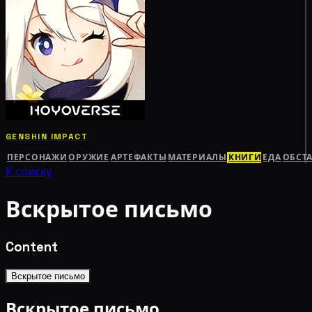
GENSHIN IMPACT
ПЕРСОНАЖИ
ОРУЖИЕ
АРТЕФАКТЫ
МАТЕРИАЛЫ
КНИГИ
ЕДА
ОБСТ
К списку
Вскрытое письмо
Content
Вскрытое письмо
Вскрытое письмо