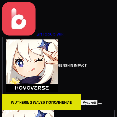
BitTopup
Wiki
GENSHIN IMPACT
WUTHERING WAVES ПОПОЛНЕНИЕ
Русский