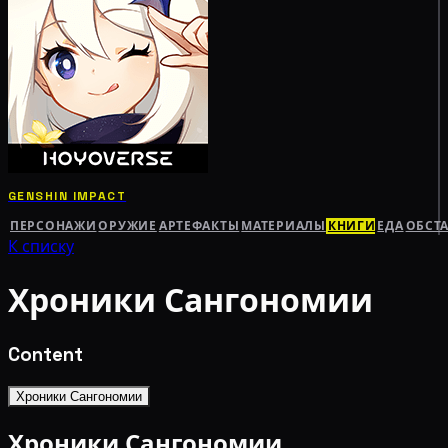
GENSHIN IMPACT
ПЕРСОНАЖИ
ОРУЖИЕ
АРТЕФАКТЫ
МАТЕРИАЛЫ
КНИГИ
ЕДА
ОБСТ
К списку
Хроники Сангономии
Content
Хроники Сангономии
Хроники Сангономии