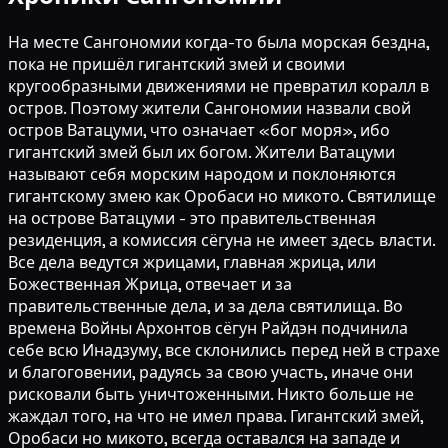
На месте Сангономии когда-то была морская бездна,
пока не пришёл гигантский змей и своими
кругообразными движениями не превратил коралл в
остров. Поэтому жители Сангономии назвали свой
остров Ватацуми, что означает «бог моря», ибо
гигантский змей был их богом. Жители Ватацуми
называют себя морским народом и поклоняются
гигантскому змею как Оробаси но микото. Святилище
на острове Ватацуми - это правительственная
резиденция, а комиссия сёгуна не имеет здесь власти.
Все дела ведутся жрицами, главная жрица, или
Божественная Жрица, отвечает и за
правительственные дела, и за дела святилища. Во
времена Войны Архонтов сёгун Райдэн подчинила
себе всю Инадзуму, все склонились перед ней в страхе
и благоговении, радуясь за свою участь, иначе они
рисковали быть уничтоженными. Никто больше не
жаждал того, на что не имел права. Гигантский змей,
Оробаси но микото, всегда оставался на западе и