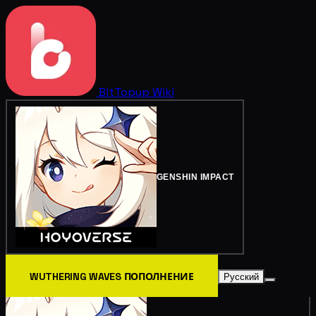
BitTopup
Wiki
GENSHIN IMPACT
WUTHERING WAVES ПОПОЛНЕНИЕ
Русский