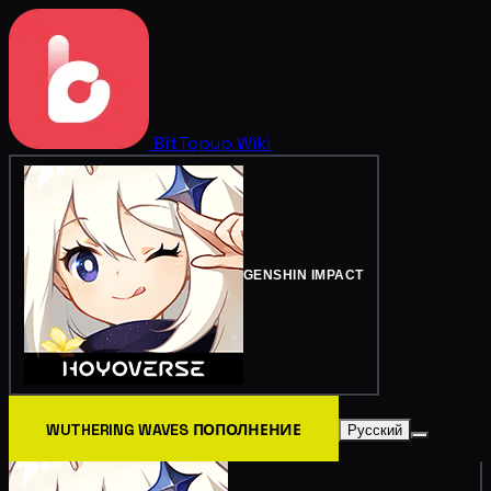
BitTopup
Wiki
GENSHIN IMPACT
WUTHERING WAVES ПОПОЛНЕНИЕ
Русский