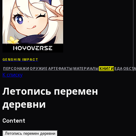
GENSHIN IMPACT
ПЕРСОНАЖИ
ОРУЖИЕ
АРТЕФАКТЫ
МАТЕРИАЛЫ
КНИГИ
ЕДА
ОБСТ
К списку
Летопись перемен
деревни
Content
Летопись перемен деревни