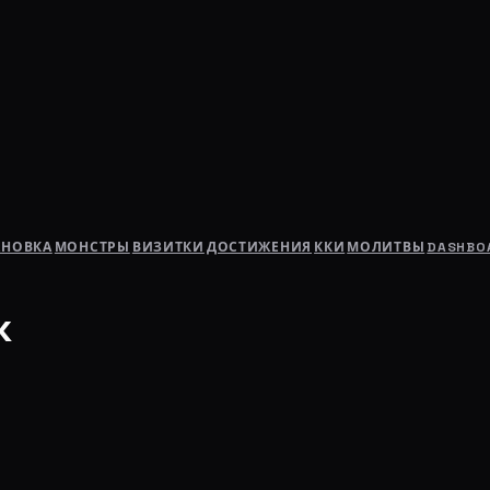
АНОВКА
МОНСТРЫ
ВИЗИТКИ
ДОСТИЖЕНИЯ
ККИ
МОЛИТВЫ
DASHBO
к