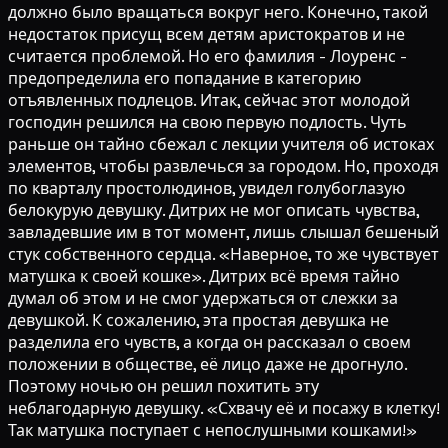
должно было вращаться вокруг него. Конечно, такой
недостаток присущ всем детям аристократов и не
считается проблемой. Но его фамилия - Лоуренс -
предопределила его попадание в категорию
отъявленных подлецов. Итак, сейчас этот молодой
господин решился на свою первую подлость. Чуть
раньше он тайно сбежал с лекции учителя об истоках
элементов, чтобы развлечься за городом. Но, проходя
по кварталу простолюдинов, увидел голубоглазую
белокурую девушку. Дитрих не мог описать чувства,
завладевшие им в тот момент, лишь слышал бешеный
стук собственного сердца. «Наверное, то же чувствует
матушка к своей кошке». Дитрих всё время тайно
думал об этом и не смог удержаться от слежки за
девушкой. К сожалению, эта простая девушка не
разделила его чувств, а когда он рассказал о своем
положении в обществе, её лицо даже не дрогнуло.
Поэтому ночью он решил похитить эту
неблагодарную девушку. «Схвачу её и посажу в клетку!
Так матушка поступает с непослушными кошками!»