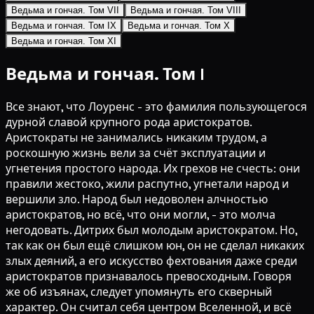
Ведьма и гончая. Том VII
Ведьма и гончая. Том VIII
Ведьма и гончая. Том IX
Ведьма и гончая. Том X
Ведьма и гончая. Том XI
Ведьма и гончая. Том I
Все знают, что Лоуренс - это фамилия пользующегося
дурной славой крупного рода аристократов.
Аристократы не занимались никаким трудом, а
роскошную жизнь вели за счёт эксплуатации и
угнетения простого народа. Их грехов не счесть: они
правили жестоко, жили распутно, угнетали народ и
вершили зло. Народ был недоволен алчностью
аристократов, но всё, что они могли, - это молча
негодовать. Дитрих был молодым аристократом. Но,
так как он был ещё слишком юн, он не сделал никаких
злых деяний, а его искусство фехтования даже среди
аристократов признавалось превосходным. Говоря
же об изъянах, следует упомянуть его скверный
характер. Он считал себя центром Вселенной, и всё