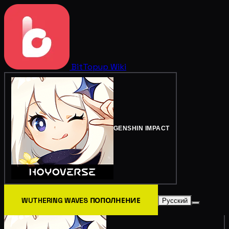
BitTopup
Wiki
GENSHIN IMPACT
WUTHERING WAVES ПОПОЛНЕНИЕ
Русский