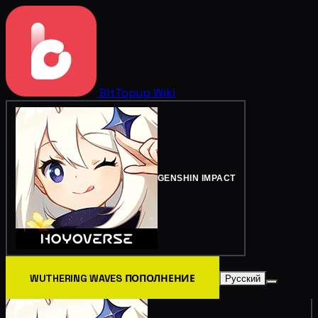
BitTopup
Wiki
GENSHIN IMPACT
WUTHERING WAVES ПОПОЛНЕНИЕ
Русский