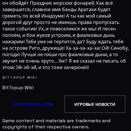
он обойдёт Праздник морских фонарей. Как всё
завершится, славное имя банды Аратаки будет
греметь по всей Инадзуме! А ты как мой самый
дорогой друг просто не имеешь права пропускать
такое событие! Ух, и повеселимся же мы! И песен
попоём, и бои жуков устроим, и фиалковых дынь
нажарим! Тебе уже не терпится, да? Буду ждать тебя
на острове Рито, дружище! Ха-ха-ха-ха-ха! Ой! Синобу,
погоди! Лучше не пиши про фиалковые дыни, а то
звучит не очень круто... Хм? Я же сказал не писать об
этом! Эй-эй-эй, и это тоже зачеркни!!!
BITTOPUP WIKI
BitTopup
Wiki
ПОПОЛНЕНИЕ ИГРЫ
ИГРОВЫЕ НОВОСТИ
Game content and materials are trademarks and
copyrights of their respective owners.