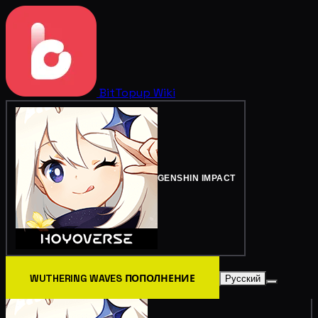
BitTopup
Wiki
GENSHIN IMPACT
WUTHERING WAVES ПОПОЛНЕНИЕ
Русский