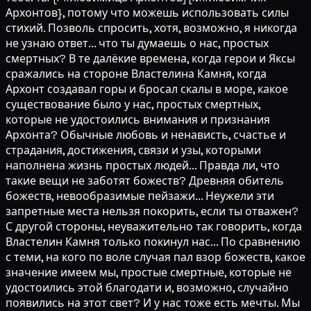
Архонтов}, потому что можешь использовать силы
стихий. Позволь спросить, хотя, возможно, я никогда
не узнаю ответ... что ты думаешь о нас, простых
смертных? В те далёкие времена, когда герои и Яксы
сражались на стороне Властелина Камня, когда
Архонт создавал горы и бросал скалы в море, какое
существование было у нас, простых смертных,
которые не удостоились внимания и признания
Архонта? Обычные любовь и ненависть, счастье и
страдания, достижения, связи и узы, которыми
наполнена жизнь простых людей... Правда ли, что
такие вещи не заботят божеств? Древняя обитель
божеств, невообразимые пейзажи... Неужели эти
запретные места нельзя покорить, если ты отважен?
С другой стороны, неуважительно так говорить, когда
Властелин Камня только покинул нас... По сравнению
с теми, на кого по воле случая пал взор божеств, какое
значение имеем мы, простые смертные, которые не
удостоились этой благодати и, возможно, случайно
появились на этот свет? И у нас тоже есть мечты. Мы