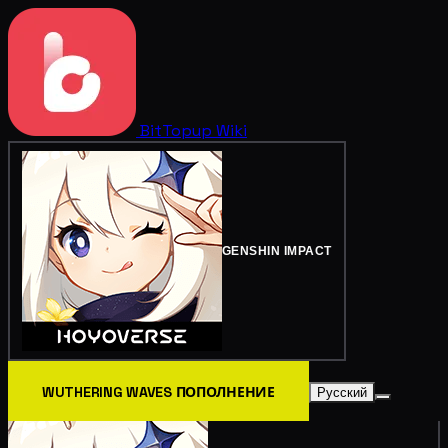
BitTopup
Wiki
GENSHIN IMPACT
WUTHERING WAVES ПОПОЛНЕНИЕ
Русский