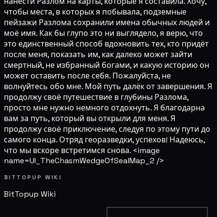
нанести Разлом на карты, которые я составила. Хочу,
чтобы места, в которых я побывала, подземные
пейзажи Разлома сохранили имена обычных людей и
моё имя. Как бы глупо это ни выглядело, я верю, что
это единственный способ вдохновить тех, кто придёт
после меня, показать им, как далеко может зайти
смертный, не избранный богами, и какую историю он
может оставить после себя. Пожалуйста, не
волнуйтесь обо мне. Мой путь далёк от завершения. Я
продолжу своё путешествие в глубины Разлома,
просто мне нужно немного отдохнуть. Я благодарна
вам за путь, который вы открыли для меня. Я
продолжу своё приключение, следуя по этому пути до
самого конца. Отряд георазведки, успехов! Надеюсь,
что мы вскоре встретимся снова. <image
name=UI_TheChasmWedgeOfSealMap_2 />
BITTOPUP WIKI
BitTopup
Wiki