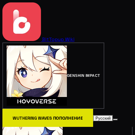
BitTopup
Wiki
GENSHIN IMPACT
WUTHERING WAVES ПОПОЛНЕНИЕ
Русский