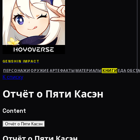
GENSHIN IMPACT
ПЕРСОНАЖИ
ОРУЖИЕ
АРТЕФАКТЫ
МАТЕРИАЛЫ
КНИГИ
ЕДА
ОБСТ
К списку
Отчёт о Пяти Касэн
Content
Отчёт о Пяти Касэн
Отчёт о Пяти Касэн