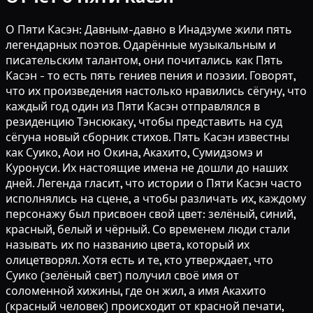
О Пяти Касэн: Давным-давно в Инадзуме жили пять
легендарных поэтов. Одарённые музыкальным и
писательским талантом, они почитались как Пять
Касэн - то есть пять гениев пения и поэзии. Говорят,
что их произведения настолько нравились сёгуну, что
каждый год один из Пяти Касэн отправлялся в
резиденцию Тэнсюкаку, чтобы представить на суд
сёгуна новый сборник стихов. Пять Касэн известны
как Суико, Аои но Окина, Акахито, Сумидзомэ и
Куронуси. Их настоящие имена не дошли до наших
дней. Легенда гласит, что истории о Пяти Касэн часто
исполнялись на сцене, а чтобы различать их, каждому
персонажу был присвоен свой цвет: зелёный, синий,
красный, белый и чёрный. Со временем люди стали
называть их по названию цвета, который их
олицетворял. Хотя есть и те, кто утверждает, что
Суико (зелёный свет) получил своё имя от
соломенной хижины, где он жил, а имя Акахито
(красный человек) происходит от красной печати,