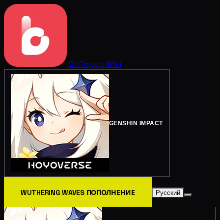
BitTopup
Wiki
GENSHIN IMPACT
WUTHERING WAVES ПОПОЛНЕНИЕ
Русский