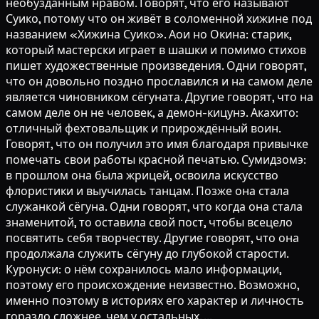
необузданным нравом. Говорят, что его называют
Суико, потому что он живёт в соломенной хижине под
названием «Хижина Суико». Аои но Окина: старик,
который мастерски играет в шашки и помимо стихов
пишет художественные произведения. Одни говорят,
что он довольно поздно прославился и на самом деле
является чиновником сёгуната. Другие говорят, что на
самом деле он не человек, а демон-кицунэ. Акахито:
отличный фехтовальщик и прирождённый воин.
Говорят, что он получил это имя благодаря привычке
помечать свои работы красной печатью. Сумидзомэ:
в прошлом она была жрицей, освоила искусство
флористики и выучилась танцам. Позже она стала
служанкой сёгуна. Одни говорят, что когда она стала
знаменитой, то оставила свой пост, чтобы всецело
посвятить себя творчеству. Другие говорят, что она
продолжала служить сёгуну до глубокой старости.
Куронуси: о нём сохранилось мало информации,
поэтому его происхождение неизвестно. Возможно,
именно поэтому в историях его характер и личность
гораздо сложнее, чем у остальных. ...