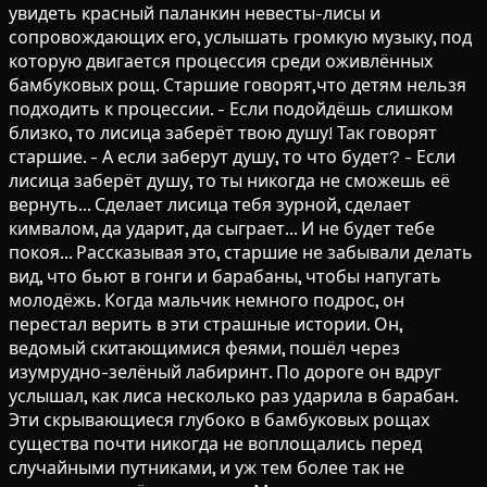
увидеть красный паланкин невесты-лисы и
сопровождающих его, услышать громкую музыку, под
которую двигается процессия среди оживлённых
бамбуковых рощ. Старшие говорят,что детям нельзя
подходить к процессии. - Если подойдёшь слишком
близко, то лисица заберёт твою душу! Так говорят
старшие. - А если заберут душу, то что будет? - Если
лисица заберёт душу, то ты никогда не сможешь её
вернуть... Сделает лисица тебя зурной, сделает
кимвалом, да ударит, да сыграет... И не будет тебе
покоя... Рассказывая это, старшие не забывали делать
вид, что бьют в гонги и барабаны, чтобы напугать
молодёжь. Когда мальчик немного подрос, он
перестал верить в эти страшные истории. Он,
ведомый скитающимися феями, пошёл через
изумрудно-зелёный лабиринт. По дороге он вдруг
услышал, как лиса несколько раз ударила в барабан.
Эти скрывающиеся глубоко в бамбуковых рощах
существа почти никогда не воплощались перед
случайными путниками, и уж тем более так не