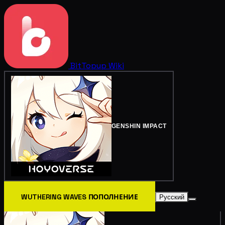
BitTopup
Wiki
GENSHIN IMPACT
WUTHERING WAVES ПОПОЛНЕНИЕ
Русский