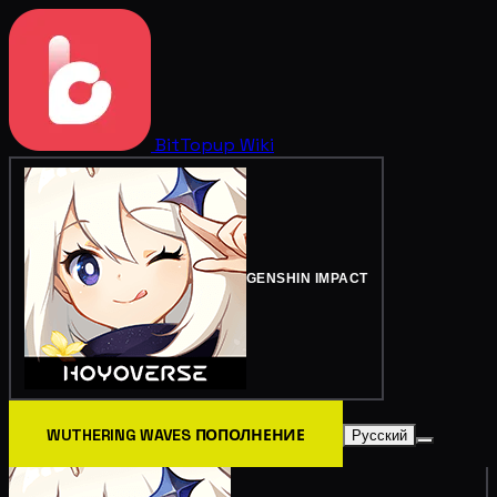
BitTopup
Wiki
GENSHIN IMPACT
WUTHERING WAVES ПОПОЛНЕНИЕ
Русский