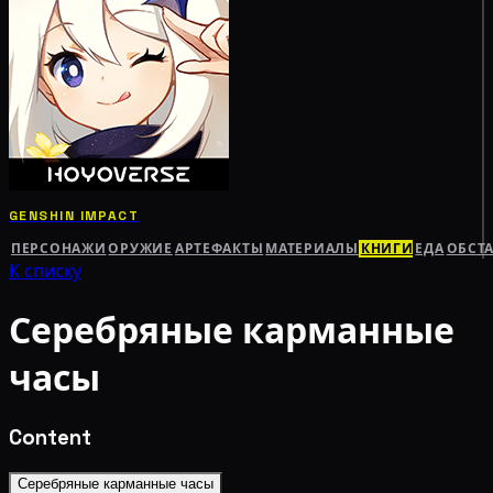
GENSHIN IMPACT
ПЕРСОНАЖИ
ОРУЖИЕ
АРТЕФАКТЫ
МАТЕРИАЛЫ
КНИГИ
ЕДА
ОБСТ
К списку
Серебряные карманные
часы
Content
Серебряные карманные часы