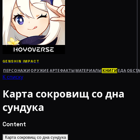
GENSHIN IMPACT
ПЕРСОНАЖИ
ОРУЖИЕ
АРТЕФАКТЫ
МАТЕРИАЛЫ
КНИГИ
ЕДА
ОБСТ
К списку
Карта сокровищ со дна
сундука
Content
Карта сокровищ со дна сундука