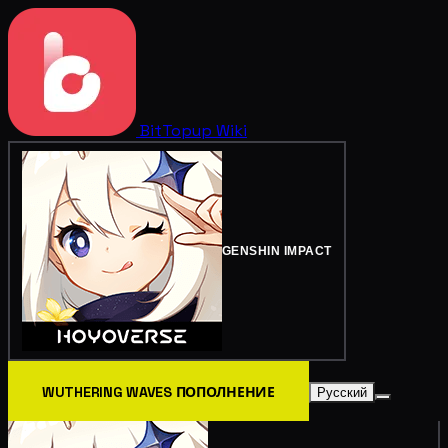
BitTopup
Wiki
GENSHIN IMPACT
WUTHERING WAVES ПОПОЛНЕНИЕ
Русский