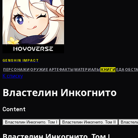
GENSHIN IMPACT
ПЕРСОНАЖИ
ОРУЖИЕ
АРТЕФАКТЫ
МАТЕРИАЛЫ
КНИГИ
ЕДА
ОБСТ
К списку
Властелин Инкогнито
Content
Властелин Инкогнито. Том I
Властелин Инкогнито. Том II
Властели
Властелин Инкогнито. Том I