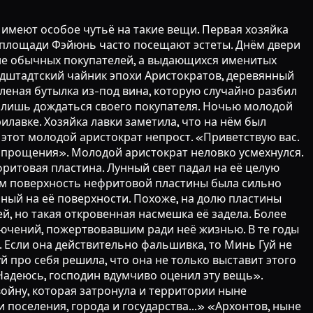
 имеют особое чутьё на такие вещи. Первая хозяйка
й площади Фэйюнь часто посещают эстеты. Днём двери
т не обычных покупателей, а выдающихся именитых
ндштадтский чайник эпохи Аристократов, деревянный
еленая бутылка из-под вина, которую случайно разбил
сь лишь дождаться своего покупателя. Ночью молодой
илавке. Хозяйка лавки заметила, что на нём был
о этот молодой аристократ непрост. «Приветствую вас.
у прощения». Молодой аристократ неловко усмехнулся.
ритовая пластина. Лунный свет падал на её целую
ам поверхность нефритовой пластины была сильно
нный на её поверхности. Похоже, на долю пластины
, но такая откровенная насмешка её задела. Более
лючений, пожертвовавшим ради неё жизнью. В те годы
 Если она действительно фальшивка, то Минь Гуй не
й про себя решила, что она не только выставит этого
«Надеюсь, господин вдумчиво оценил эту вещь».
ойну, которая затронула и территории ныне
 поселения, города и государства...» «Архонтов, ныне