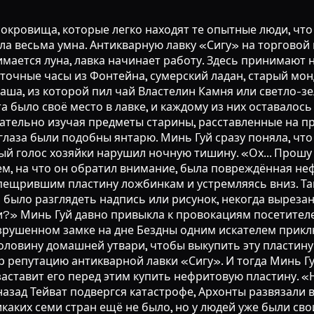
сокровища, которые легко находят те опытные люди, что
ыла весьма умна. Антикварную лавку «Сигу» на торгово
нимается луна, лавка начинает работу. Здесь принимаю
 точные часы из Фонтейна, сумерский ладан, старый мо
чаша, из которой пил чай Властелин Камня или светло-з
та было своё место в лавке, и каждому из них оставало
ательно изучая предметы старины, расставленные на пр
о глаза были подобны янтарю. Минь Гуй сразу поняла, чт
ный голос хозяйки нарушил ночную тишину. «Ох... Прош
ем, на что он обратил внимание, была повреждённая неф
спещрившим пластину ложбинкам и устремляясь вниз. Т
 было разглядеть надпись или рисунок, некогда выреза
?» Минь Гуй давно привыкла к провокациям посетителей
разрушенном замке на дне Бездны одним искателем прик
оловину домашней утвари, чтобы выкупить эту пластину.
ар репутацию антикварной лавки «Сигу». И тогда Минь Гу
 заставит его перед этим купить нефритовую пластину. 
зад Тейват подвергся катастрофе, Архонты развязали в
каких семи стран ещё не было, но у людей уже были свои