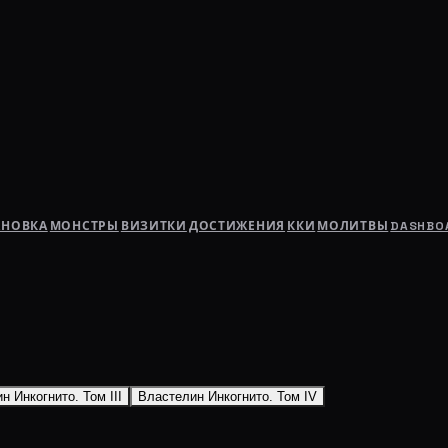
АНОВКА
МОНСТРЫ
ВИЗИТКИ
ДОСТИЖЕНИЯ
ККИ
МОЛИТВЫ
DASHBO
н Инкогнито. Том III
Властелин Инкогнито. Том IV