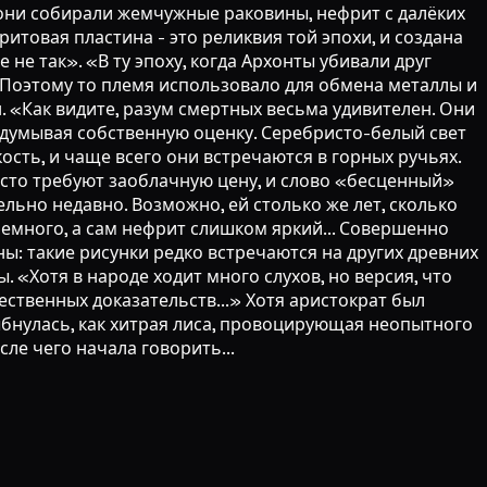
 они собирали жемчужные раковины, нефрит с далёких
ритовая пластина - это реликвия той эпохи, и создана
не так». «В ту эпоху, когда Архонты убивали друг
 Поэтому то племя использовало для обмена металлы и
. «Как видите, разум смертных весьма удивителен. Они
бдумывая собственную оценку. Серебристо-белый свет
ость, и чаще всего они встречаются в горных ручьях.
часто требуют заоблачную цену, и слово «бесценный»
ельно недавно. Возможно, ей столько же лет, сколько
емного, а сам нефрит слишком яркий... Совершенно
: такие рисунки редко встречаются на других древних
 «Хотя в народе ходит много слухов, но версия, что
ственных доказательств...» Хотя аристократ был
улыбнулась, как хитрая лиса, провоцирующая неопытного
ле чего начала говорить...