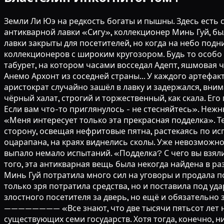
Земли Ли Юэ на редкость богаты и пышны. Здесь есть 
антикварной лавки «Сигу», коллекционер Минь Гуй, б
лавки закрыты для посетителей, но когда на небо под
коллекционеров с широким кругозором. Будь то особо
табурет, на котором часами восседал Адепт, яшмовая 
Анемо Архонт из соседней страны... У каждого артефак
аристократ случайно зашёл в лавку и задержался, вним
чёрный халат, строгий и торжественный, как скала. Ег
Если вам что-то приглянулось - не стесняйтесь». Неж
«Меня интересует только эта прекрасная подделка». Т
сторону, освещая нефритовые пятна, растекаясь по и
оцарапана, на краях виднелись сколы. Уже невозможно
выпало немало испытаний. «Подделка? С чего вы взяли
того, эта антикварная вещь была некогда найдена в 
Минь Гуй потратила много сил на уговоры и продала п
только зря потратила средства, но и поставила под уд
злостного посетителя за дверь, но ещё и обязательно
———————— «Все знают, что две тысячи пятьсот лет на
существующих семи государств. Хотя тогда, конечно, ни