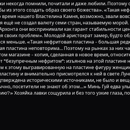
дки некогда помнили, почитали и даже любили. Поэтому
бы из этого создать образ своего божества». «Такая неф
 время нашего Властелина Камня, возможно, звали вовсе 
я ещё не создал валюту семи стран, называемую морой.
Архонта они воспринимали как гарант стабильности цен
я своих проблем». Молодой аристократ замер, будто о
ться меньше. «Такая нефритовая пластина - большая редк
ждая пластина неповторима... Поэтому на рынках за них 
том магазине - копия, сделанная в новое время, относит
т "безупречным нефритом": изъянов на этой пластине н
м к этому выгравированную на пластине фигуру женщины
астину и внимательно присмотрелся к ней в свете Луны.
одтверждена историческими источниками, не было и веще
Обычно, посетители не знают об этом...» Минь Гуй едва 
ю?» Хозяйка лавки сощурила и без того узкие глаза, пос