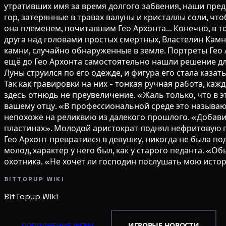
утративших имя за время долгого забвения, наши пре
гор, затерянные в травах валуны и кристаллы соли, что
она племенем, почитавшим Гео Архонта... Конечно, в то
друга над головами простых смертных, Властелин Камн
камни, случайно обнаруженные в земле. Портреты Гео 
ещё до Гео Архонта самостоятельно нашли решение дл
Луны струился по его одежде, и фигура его стала каза
Так как гравировки на них - тонкая ручная работа, ка
здесь отнюдь не преувеличение. «Жаль только, что в э
вашему отцу. «В профессиональной среде это называю
непохоже на реликвию из далекого прошлого. «Добави
пластинах». Молодой аристократ поднял нефритовую пл
Гео Архонт превратился в девушку, никогда не была п
молод, характер у него был, как у старого педанта. «
охотника. «Не хочет ли господин послушать мою истори
BITTOPUP WIKI
BitTopup
Wiki
ПОПОЛНЕНИЕ ИГРЫ
ИГРОВЫЕ НОВОСТИ