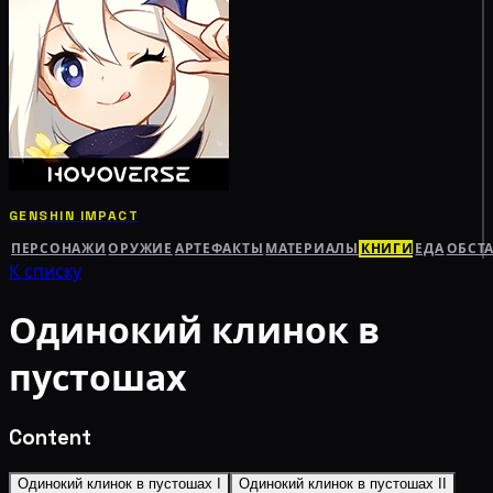
GENSHIN IMPACT
ПЕРСОНАЖИ
ОРУЖИЕ
АРТЕФАКТЫ
МАТЕРИАЛЫ
КНИГИ
ЕДА
ОБСТ
К списку
Одинокий клинок в
пустошах
Content
Одинокий клинок в пустошах I
Одинокий клинок в пустошах II