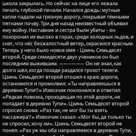
школа закрылась. Но сейчас на лице его лежала
печать глубокой печали. Начался дождь: мутные
капли падали на грязную дорогу, покрывая тёмными
пятнами почву. Три дня назад неизвестный объявил
ему войну. Наставник и сестра были убиты - он
похоронил их высоко в горах, среди холодных льдов, и
снег, что нёс безжалостный ветер, окрасился красным.
Теперь у него было новое имя - Цзинь Семьдесят
второй. Среди семидесяти двух учеников он был
последним выжившим. —————— Он не знал, как
долго шёл, когда позади раздался грохот телеги.
Цзинь Семьдесят второй отошел к краю дороги,
остановился и промолвил: «Ты направляешься в
деревню Тупи?» Извозчик поклонился и ответил:
«Редкая повозка, проходящая по этой дороге, не
попадает в деревню Тупи». Цзинь Семьдесят второй
спросил снова: «Раз так, не мог бы ты взять
пассажира?» Извозчик сказал: «Мог бы, да только ты
не спросил, хочу ли». Цзинь Семьдесят второй не
понял: «Раз уж мы оба направляемся в деревню Тупи,