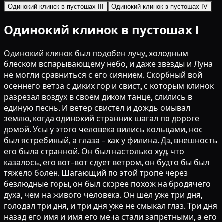
Одинокий клинок в пустошах III
Одинокий клинок в пустошах IV
Одинокий клинок в пустошах I
Одинокий клинок был подобен лучу, холодным
блеском вспарывающему небо, и даже звёзды и Луна
не могли сравниться с его сиянием. Скорбный вой
осеннего ветра с диких гор и свист, с которым клинок
разрезал воздух в своём диком танце, слились в
единую песнь. И ветер свистел и дождь омывал
землю, когда одинокий странник шагал по дороге
домой. Усы у этого человека вились кольцами, нос
был ястребиный, а глаза - как у филина. Да, внешность
его была странной. Он был настолько худ, что
казалось, его вот-вот сдует ветром, он будто бы был
тяжело болен. Шагающий по этой тропе через
безлюдные горы, он был скорее похож на бродячего
духа, чем на живого человека. Он шёл уже три дня,
голодал три дня, и три дня уже не смыкал глаз. Три дня
назад его имя и имя его меча стали запретными, а его