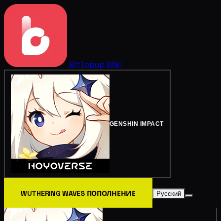
BitTopup
Wiki
GENSHIN IMPACT
WUTHERING WAVES ПОПОЛНЕНИЕ
Русский