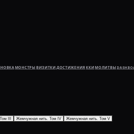
АНОВКА
МОНСТРЫ
ВИЗИТКИ
ДОСТИЖЕНИЯ
ККИ
МОЛИТВЫ
DASHBO
ом III
Жемчужная нить. Том IV
Жемчужная нить. Том V