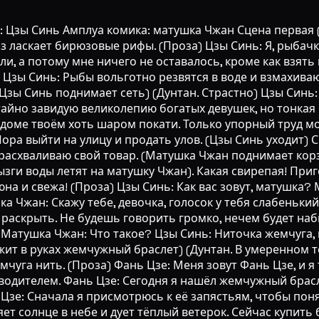
ь: Цзы Синь Амплуа комика: матушка Чжан Сцена первая (
з ласкает бирюзовые рифы. (Проза) Цзы Синь: Я, рыбачк
и, а потому мне ничего не оставалось, кроме как взять 
 Цзы Синь: Рыбы вольготно резвятся в воде и взмахиваю
Цзы Синь поднимает сеть) (Дунтан. Страстно) Цзы Синь: С
тайно завидую великолепию богатых девушек, но тонкая 
в доме твоём хоть шаром покати. Только упорный труд м
Пора выйти на улицу и продать улов. (Цзы Синь уходит) 
расхваливаю свой товар. (Матушка Чжан поднимает кор
рызги воды летят на матушку Чжан). Какая свирепая! При
 юна и свежа! (Проза) Цзы Синь: Как вас зовут, матушка
а Чжан: Скажу тебе, девочка, голосок у тебя слабенький
 раскрыть. Не будешь говорить громко, нечем будет наб
.. Матушка Чжан: Что такое? Цзы Синь: Ниточка жемчуга,
жит в руках жемчужный браслет) (Дунтан. В умеренном 
мчуга нить. (Проза) Фань Цзе: Меня зовут Фань Цзе, и 
водителем. Фань Цзе: Сегодня я нашёл жемчужный брасле
 Цзе: Сначала я присмотрюсь к её запястьям, чтобы понять
яет солнце в небе и дует тёплый ветерок. Сейчас купить