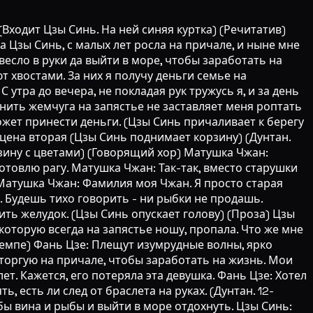
Входит Цзы Синь. На ней синяя куртка) (Речитатив)
а Цзы Синь, с малых лет росла на причале, и ныне мне
весло в руки да выйти в море, чтобы заработать на
т хвостами. За них я получу деньги семье на
 утра до вечера, не покладая рук тружусь я, и за день
нить жемчуга на запястье не заставляет меня роптать
ожет принести деньги. (Цзы Синь причаливает к берегу
Сцена вторая (Цзы Синь поднимает корзину) (Дунтан.
зину с цветами) (Говорящий хор) Матушка Чжан:
готовлю рагу. Матушка Чжан: Так-так, вместо старушки
? Матушка Чжан: Фамилия моя Чжан. Я просто старая
. Будешь тихо говорить - ни рыбки не продашь.
ить желудок. (Цзы Синь опускает голову) (Проза) Цзы
 которую всегда на запястье ношу, пропала. Что же мне
темпе) Фань Цзе: Плещут изумрудные волны, ярко
я торгую на причале, чтобы заработать на жизнь. Мои
т. Кажется, его потеряла эта девушка. Фань Цзе: Хотел
, есть ли след от браслета на руках. (Дунтан. 12-
 бы вина и рыбы и выйти в море отдохнуть. Цзы Синь: