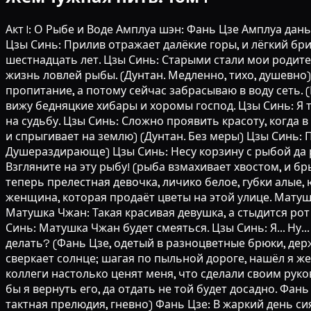
Акт I: О Рыбе и Воде Амплуа шэн: Фань Цзе Амплуа дан
Цзы Синь: Прилив отражает далёкие горы, и лёгкий бри
шестнадцать лет. Цзы Синь: Старыми стали мои родител
жизнь ловлей рыбы. (Дунтан. Медленно, тихо, душевно)
пропитание, а потому сейчас забрасываю в воду сеть. (
вижу бедняцкие хибары и хоромы господ. Цзы Синь: Я 
на судьбу. Цзы Синь: Сложно проявить красоту, когда 
и спрыгивает на землю) (Дунтан. Без меры) Цзы Синь: 
Душераздирающе) Цзы Синь: Несу корзину с рыбой да 
Взгляните на эту рыбу! (рыба взмахивает хвостом, и б
теперь прелестная девочка, личико белое, губки алые,
женщина, которая продаёт цветы на этой улице. Матушк
Матушка Чжан: Такая красивая девушка, а стыдится рот
Синь: Матушка Чжан будет смеяться. Цзы Синь: Я... Ну.
делать? (Фань Цзе, одетый в разноцветные брюки, дер
сверкает солнце; шагая по пыльной дороге, нашёл я же
коллеги настолько ценят меня, что сделали своим руко
бы я вернуть его, да отдать не той будет досадно. Фань
тактная прелюдия, гневно) Фань Цзе: В жаркий день си