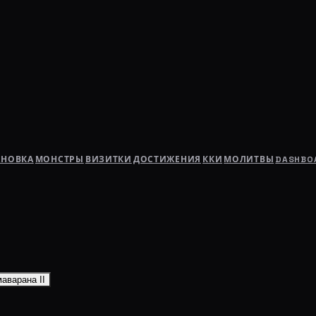
АНОВКА
МОНСТРЫ
ВИЗИТКИ
ДОСТИЖЕНИЯ
ККИ
МОЛИТВЫ
DASHBO
аварана II