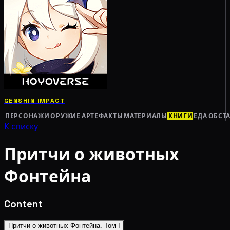
GENSHIN IMPACT
ПЕРСОНАЖИ
ОРУЖИЕ
АРТЕФАКТЫ
МАТЕРИАЛЫ
КНИГИ
ЕДА
ОБСТ
К списку
Притчи о животных
Фонтейна
Content
Притчи о животных Фонтейна. Том I