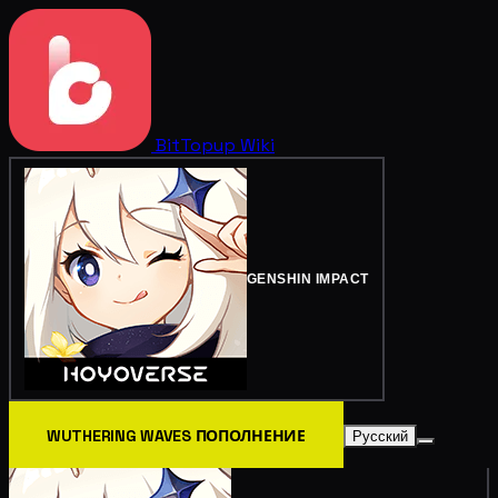
BitTopup
Wiki
GENSHIN IMPACT
WUTHERING WAVES ПОПОЛНЕНИЕ
Русский