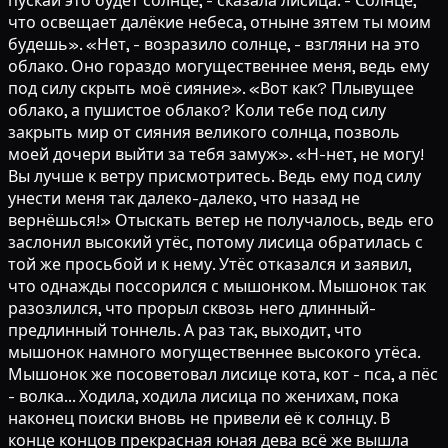
пускай это будет солнце, - сказала лисица. - Солнце,
что освещает далёкие небеса, отныне зятем ты моим
будешь». «Нет, - возразило солнце, - взгляни на это
облако. Оно гораздо могущественнее меня, ведь ему
под силу скрыть моё сияние». «Вот как? Плывущее
облако, а пушистое облако? Коли тебе под силу
закрыть мир от сияния великого солнца, позволь
моей дочери выйти за тебя замуж». «Н-нет, не могу!
Вы лучше к ветру присмотритесь. Ведь ему под силу
унести меня так далеко-далеко, что назад не
вернёшься!» Отыскать ветер не получалось, ведь его
заслонил высокий утёс, потому лисица обратилась с
той же просьбой и к нему. Утёс отказался и заявил,
что однажды поссорился с мышонком. Мышонок так
разозлился, что прорыл сквозь него длинный-
предлинный тоннель. А раз так, выходит, что
мышонок намного могущественнее высокого утёса.
Мышонок же посоветовал лисице кота, кот - пса, а пёс
- волка... Ходила, ходила лисица по женихам, пока
наконец поиски вновь не привели её к солнцу. В
конце концов прекрасная юная дева всё же вышла