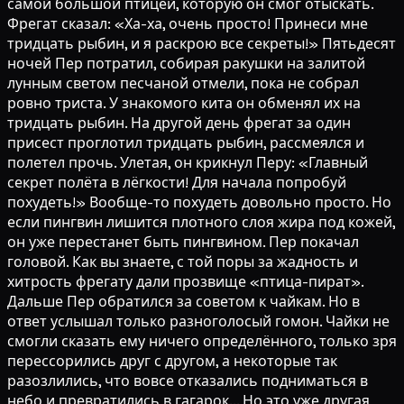
самой большой птицей, которую он смог отыскать.
Фрегат сказал: «Ха-ха, очень просто! Принеси мне
тридцать рыбин, и я раскрою все секреты!» Пятьдесят
ночей Пер потратил, собирая ракушки на залитой
лунным светом песчаной отмели, пока не собрал
ровно триста. У знакомого кита он обменял их на
тридцать рыбин. На другой день фрегат за один
присест проглотил тридцать рыбин, рассмеялся и
полетел прочь. Улетая, он крикнул Перу: «Главный
секрет полёта в лёгкости! Для начала попробуй
похудеть!» Вообще-то похудеть довольно просто. Но
если пингвин лишится плотного слоя жира под кожей,
он уже перестанет быть пингвином. Пер покачал
головой. Как вы знаете, с той поры за жадность и
хитрость фрегату дали прозвище «птица-пират».
Дальше Пер обратился за советом к чайкам. Но в
ответ услышал только разноголосый гомон. Чайки не
смогли сказать ему ничего определённого, только зря
перессорились друг с другом, а некоторые так
разозлились, что вовсе отказались подниматься в
небо и превратились в гагарок... Но это уже другая