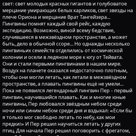
свет: свет молодых красных гигантов и голубоватое
мерцание умирающих белых карликов, свет звезды на
плече Ориона и мерцание Врат Тангейзера...
Пингвины помнят каждый свой рейс, каждую
экспедицию. Возможно, виной всему бедствие,
случившееся в межзвёздном пространстве, а может
быть, дело в обычной ссоре... Но однажды несколько
пингвиньих семейств отделились от космической
колонии и осели в ледяном море к югу от Тейвата.
Они и стали первыми пингвинами в нашем мире.
Воздух на планете оказался недостаточно плотным,
чтобы они могли летать, как летали в межзвёздном
пространстве, а плавать пингвины ещё не умели...
Пока не появился легендарный пингвин Пер - первый
пингвин, научившийся плавать. Как и многие юные
пингвины, Пер любовался звёздным небом среди
ночи или синим небом среди дня и вздыхал: «Если бы
я только мог свободно летать по небу, как мои
предки!» И Пер решил научиться летать у других
птиц. Для начала Пер решил поговорить с фрегатом,