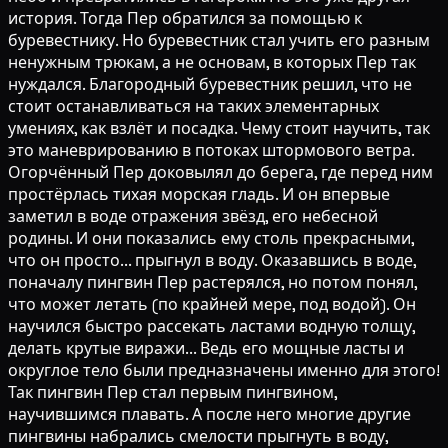
история. Тогда Пер обратился за помощью к
буревестнику. Но буревестник стал учить его разным
ненужным трюкам, а не основам, в которых Пер так
нуждался. Благородный буревестник решил, что не
стоит останавливаться на таких элементарных
умениях, как взлёт и посадка. Чему стоит научить, так
это маневрированию в потоках штормового ветра.
Огорчённый Пер доковылял до берега, где перед ним
простёрлась тихая морская гладь. И он впервые
заметил в воде отражения звёзд, его небесной
родины. И они показались ему столь прекрасными,
что он просто... прыгнул в воду. Оказавшись в воде,
поначалу пингвин Пер растерялся, но потом понял,
что может летать (по крайней мере, под водой). Он
научился быстро рассекать ластами водную толщу,
делать крутые виражи... Ведь его мощные ласты и
округлое тело были предназначены именно для этого!
Так пингвин Пер стал первым пингвином,
научившимся плавать. А после него многие другие
пингвины набрались смелости прыгнуть в воду,