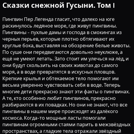
Сказки снежной Гусыни. Том I
Пингвин Пер Легенда гласит, что далеко на юге
раскинулось ледяное море, где живут пингвины.
Пингвины - пухлые дамы и господа в смокингах из
черных перьев, которые плотно обтягивают их
круглые бока, выставляя на обозрение белые животы.
По суше они передвигаются довольно неуклюже, а
ещё не умеют летать. Зато стоит им улечься на лёд, и
они будут скользить на своих животах до самого
моря, а в воде превратятся в искусных пловцов.
Крепкие крылья и обтекаемое тело помогают им
весьма уверенно чувствовать себя в воде. Теперь
многие дети прекрасно знают эти факты о пингвинах.
А те, кто особенно любит пингвинов, прекрасно
разбираются в их повадках. Но они не знают, что все
пингвины в нашем мире происходят из далёкого
космоса. Когда-то мощные ласты помогали
пингвинам огромными стаями парить в межзвёздных
пространствах, а гладкие тела отражали звёздный