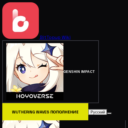
BitTopup
Wiki
GENSHIN IMPACT
WUTHERING WAVES ПОПОЛНЕНИЕ
Русский