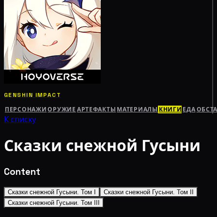
GENSHIN IMPACT
ПЕРСОНАЖИ
ОРУЖИЕ
АРТЕФАКТЫ
МАТЕРИАЛЫ
КНИГИ
ЕДА
ОБСТ
К списку
Сказки снежной Гусыни
Content
Сказки снежной Гусыни. Том I
Сказки снежной Гусыни. Том II
Сказки снежной Гусыни. Том III