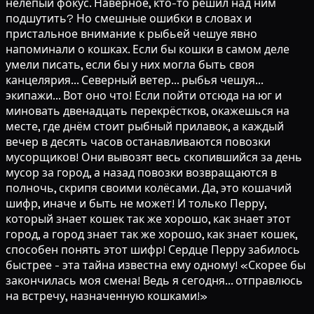
нелепый фокус. Наверное, кто-то решил над ним
подшутить? Но смешные ошибки в словах и
пристальное внимание к рыбьей чешуе явно
напоминали о кошках. Если бы кошки в самом деле
умели писать, если бы у них могла быть своя
канцелярия... Северный ветер... рыбья чешуя...
экипажи... Вот оно что! Если пойти отсюда на юг и
миновать двенадцать перекрёстков, окажешься на
месте, где днём стоит рыбный прилавок, а каждый
вечер в десять часов останавливаются повозки
мусорщиков! Они вывозят весь скопившийся за день
мусор за город, а назад повозки возвращаются в
полночь, скрипя своими колёсами. Да, это кошачий
шифр, иначе и быть не может! И только Перру,
который знает кошек так же хорошо, как знает этот
город, а город знает так же хорошо, как знает кошек,
способен понять этот шифр! Сердце Перру забилось
быстрее - эта тайна известна ему одному! «Скорее бы
закончилась моя смена! Ведь я сегодня... отправлюсь
на встречу, назначенную кошками!»