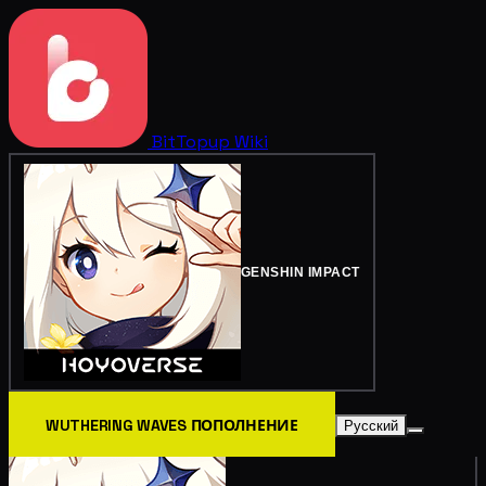
BitTopup
Wiki
GENSHIN IMPACT
WUTHERING WAVES ПОПОЛНЕНИЕ
Русский