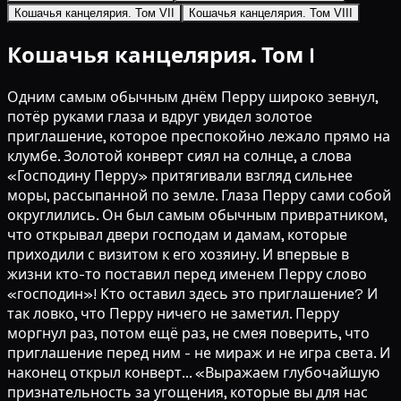
Кошачья канцелярия. Том VII
Кошачья канцелярия. Том VIII
Кошачья канцелярия. Том I
Одним самым обычным днём Перру широко зевнул,
потёр руками глаза и вдруг увидел золотое
приглашение, которое преспокойно лежало прямо на
клумбе. Золотой конверт сиял на солнце, а слова
«Господину Перру» притягивали взгляд сильнее
моры, рассыпанной по земле. Глаза Перру сами собой
округлились. Он был самым обычным привратником,
что открывал двери господам и дамам, которые
приходили с визитом к его хозяину. И впервые в
жизни кто-то поставил перед именем Перру слово
«господин»! Кто оставил здесь это приглашение? И
так ловко, что Перру ничего не заметил. Перру
моргнул раз, потом ещё раз, не смея поверить, что
приглашение перед ним - не мираж и не игра света. И
наконец открыл конверт... «Выражаем глубочайшую
признательность за угощения, которые вы для нас