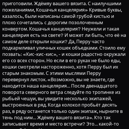
приготовили. Ждёмяу вашего вязита. С наилучшими
пожеланиями, Кошачья канцелярия» Кривые буквы,
казалось, были написаны самой грубой кистью и
плохо сочетались с дорогим позолоченным
конвертом. Кошачья канцелярия? Неужели и такая
канцелярия есть на свете? И может ли быть, что её на
самом деле открыли кошки? Да, Перру часто
подкармливал уличных кошек объедками. Стоило ему
позвать: «Кис-кис-кис», - и кошки радостно окружали
его со всех сторон. Но если в его руках не было еды,
кошки смотрели настороженно, хотя Перру был их
старым знакомым. С этими мыслями Перру
перевернул листок. «Возможно, вы не знаете, где
находится наша канцелярия... После двенадцатого
поворота северного ветра следуйте по тропинке из
рыбьей чешуи, вы увидите несколько экипажей,
выстроенных в ряд. Когда колокол пробьёт десять
раз, в ряду останется только один экипаж, нырните в
тень под ним... Ждёмяу вашего вязита». Кто так
записывает время и место встречи? Это... какой-то