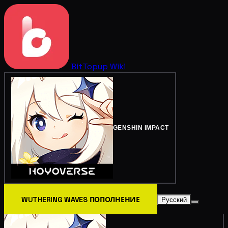
BitTopup
Wiki
GENSHIN IMPACT
WUTHERING WAVES ПОПОЛНЕНИЕ
Русский