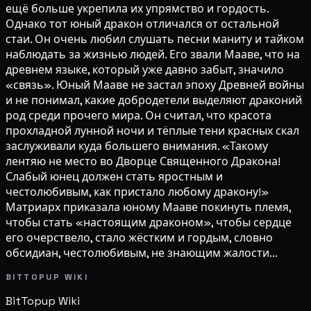
ещё больше укрепила их упрямство и гордость.
Однако тот юный дракон отличался от остальной
стаи. Он очень любил слушать песни маниту и тайком
наблюдать за жизнью людей. Его звали Мааве, что на
древнем языке, который уже давно забыт, значило
«связь». Юный Мааве не застал эпоху Древней войны
и не понимал, какие добродетели выделяют драконий
род среди прочего мира. Он считал, что красота
прохладной лунной ночи и тёплые тени красных скал
заслуживали куда большего внимания. «Такому
лентяю не место во Дворце Священного Дракона!
Слабый юнец должен стать яростным и
честолюбивым, как пристало любому дракону!»
Матриарх приказала юному Мааве покинуть племя,
чтобы стать «настоящим драконом», чтобы сердце
его очерствело, стало жёстким и гордым, словно
обсидиан, честолюбивым, не знающим жалости...
BITTOPUP WIKI
BitTopup
Wiki