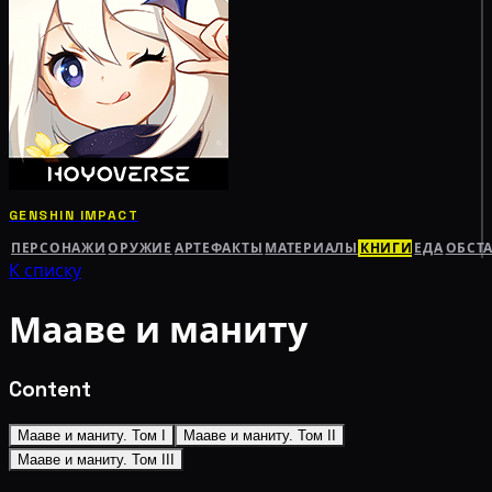
GENSHIN IMPACT
ПЕРСОНАЖИ
ОРУЖИЕ
АРТЕФАКТЫ
МАТЕРИАЛЫ
КНИГИ
ЕДА
ОБСТ
К списку
Мааве и маниту
Content
Мааве и маниту. Том I
Мааве и маниту. Том II
Мааве и маниту. Том III