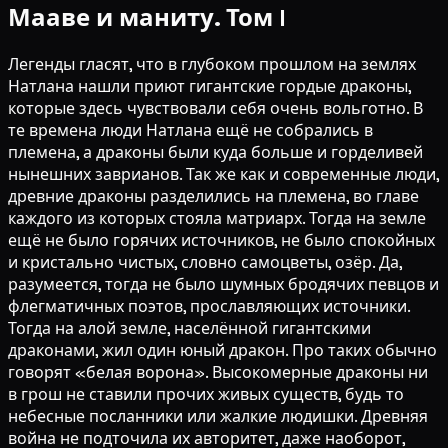
Мааве и маниту. Том I
Легенды гласят, что в глубоком прошлом на землях
Натлана нашли приют гигантские гордые драконы,
которые здесь чувствовали себя очень вольготно. В
те времена люди Натлана ещё не собрались в
племена, а драконы были куда больше и горделивей
нынешних заврианов. Так же как и современные люди,
древние драконы разделились на племена, во главе
каждого из которых стояла матриарх. Тогда на земле
ещё не было горячих источников, не было спокойных
и кристально чистых, словно самоцветы, озёр. Да,
разумеется, тогда не было шумных бродячих певцов и
флегматичных поэтов, прославляющих источники.
Тогда на алой земле, населённой гигантскими
драконами, жил один юный дракон. Про таких обычно
говорят «белая ворона». Высокомерные драконы ни
в грош не ставили прочих живых существ, будь то
небесные посланники или жалкие людишки. Древняя
война не подточила их авторитет, даже наоборот,