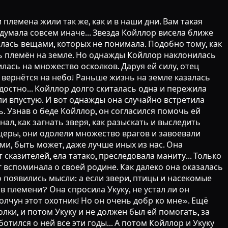
 племена жили так же, как и в наши дни. Вам такая
думала совсем иначе... Звезда Койллор висела ближе
валась вещами, которых не понимала. Подобно тому, как
ь племён на земле. Но однажды Койллор наклонилась
илась на множество осколков. Даруя ей силу, отец
 вернётся на небо! Раньше жизнь на земле казалась
достно... Койллор долго скиталась одна и пережила
ли впустую. И вот однажды она случайно встретила
ь. Узнав о беде Койллор, он согласился помочь ей
ал, как загнать зверя, как разыскать и выследить
щеры, они одолели множество врагов и завоевали
ми, быть может, даже лучше иных из нас. Она
сказителей, ела татако, преследовала маниту... Только
г вспоминала о своей родине. Как далеко она оказалась
о появились мысли: а если звери, птицы и насекомые
в племени? Она спросила Укуку, не устал ли он
олчун этот охотник! Но он очень добр ко мне». Ещё
лки, и потом Укуку и не должен был ей помогать, за
отился о ней все эти годы... А потом Койллор и Укуку