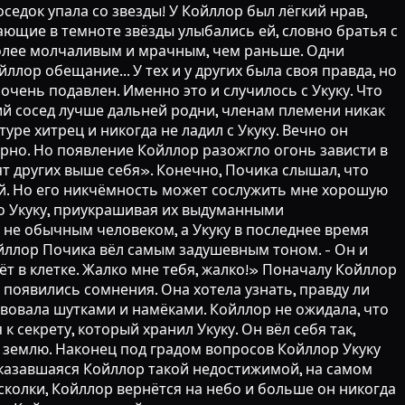
оседок упала со звезды! У Койллор был лёгкий нрав,
цающие в темноте звёзды улыбались ей, словно братья с
 более молчаливым и мрачным, чем раньше. Одни
йллор обещание... У тех и у других была своя правда, но
очень подавлен. Именно это и случилось с Укуку. Что
зкий сосед лучше дальней родни, членам племени никак
туре хитрец и никогда не ладил с Укуку. Вечно он
мирно. Но появление Койллор разожгло огонь зависти в
ят других выше себя». Конечно, Почика слышал, что
ый. Но его никчёмность может сослужить мне хорошую
ро Укуку, приукрашивая их выдуманными
 не обычным человеком, а Укуку в последнее время
Койллор Почика вёл самым задушевным тоном. - Он и
ёт в клетке. Жалко мне тебя, жалко!» Поначалу Койллор
 появились сомнения. Она хотела узнать, правду ли
йствовала шутками и намёками. Койллор не ожидала, что
 секрету, который хранил Укуку. Он вёл себя так,
а землю. Наконец под градом вопросов Койллор Укуку
ь, казавшаяся Койллор такой недостижимой, на самом
осколки, Койллор вернётся на небо и больше он никогда