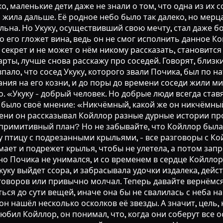
, маленькие дети даже не знали о том, что одна из их с
 жила дальше. Её родное небо было так далеко, но мер
ольна. Но Укуку, осуществивший свою мечту, стал даже
то его гложет вина, ведь он не смог исполнить данное Ко
секрет и не может о нём никому рассказать, становится 
 карты, лучше снова расскажу про соседей. Говорят, бли
пало, что сосед Укуку, которого звали Почика, был по на
мания на его козни, и до поры до времени соседи жили 
о. «Укуку - добрый человек. Но добрые люди всегда став
го было своё мнение: «Никчёмный, какой же он никчёмн
мени он рассказывал Койллор разные дурные истории п
 примитивный план? Но не забывайте, что Койллор была
ижу птицу с подрезанными крыльями, - все разговоры с 
мает и подрежет крылья, чтобы не улетела, а потом запр
но Почика не унимался, и со временем в сердце Койллор
 Укуку выйдет ссора, и забрасывала удочки издалека, де
зговоров или привычно молчал. Теперь давайте вернёмся к
ься до сути вещей, иначе она бы не свалилась с неба н
 он нашёл несколько осколков её звезды. А значит, цел
любил Койллор, он понимал, что, когда они соберут все 