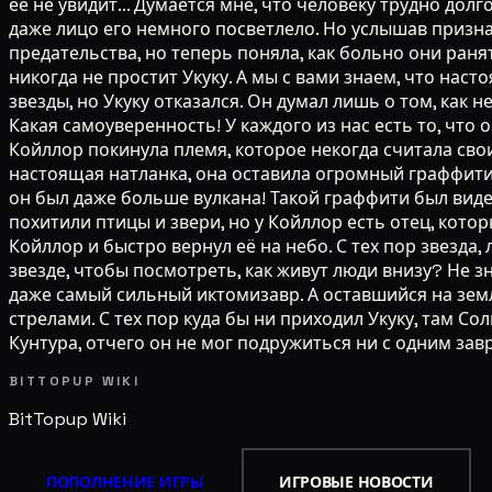
её не увидит... Думается мне, что человеку трудно долг
даже лицо его немного посветлело. Но услышав призна
предательства, но теперь поняла, как больно они раня
никогда не простит Укуку. А мы с вами знаем, что нас
звезды, но Укуку отказался. Он думал лишь о том, как н
Какая самоуверенность! У каждого из нас есть то, что
Койллор покинула племя, которое некогда считала свои
настоящая натланка, она оставила огромный граффити 
он был даже больше вулкана! Такой граффити был виден 
похитили птицы и звери, но у Койллор есть отец, котор
Койллор и быстро вернул её на небо. С тех пор звезда,
звезде, чтобы посмотреть, как живут люди внизу? Не з
даже самый сильный иктомизавр. А оставшийся на земл
стрелами. С тех пор куда бы ни приходил Укуку, там Со
Кунтура, отчего он не мог подружиться ни с одним зав
BITTOPUP WIKI
BitTopup
Wiki
ПОПОЛНЕНИЕ ИГРЫ
ИГРОВЫЕ НОВОСТИ