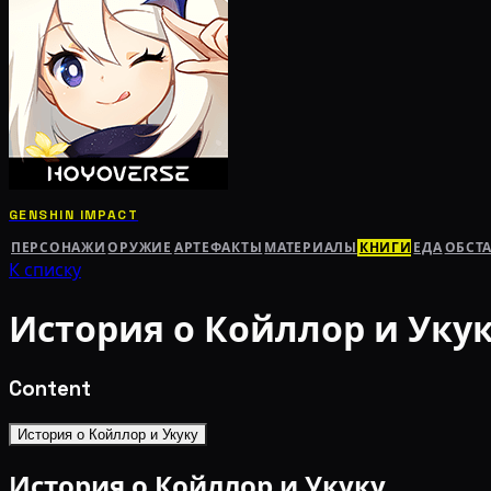
GENSHIN IMPACT
ПЕРСОНАЖИ
ОРУЖИЕ
АРТЕФАКТЫ
МАТЕРИАЛЫ
КНИГИ
ЕДА
ОБСТ
К списку
История о Койллор и Уку
Content
История о Койллор и Укуку
История о Койллор и Укуку