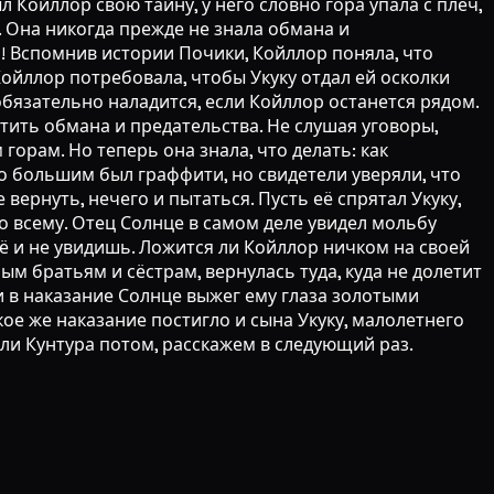
л Койллор свою тайну, у него словно гора упала с плеч,
. Она никогда прежде не знала обмана и
и! Вспомнив истории Почики, Койллор поняла, что
 Койллор потребовала, чтобы Укуку отдал ей осколки
х обязательно наладится, если Койллор останется рядом.
стить обмана и предательства. Не слушая уговоры,
орам. Но теперь она знала, что делать: как
о большим был граффити, но свидетели уверяли, что
вернуть, нечего и пытаться. Пусть её спрятал Укуку,
 ко всему. Отец Солнце в самом деле увидел мольбу
 её и не увидишь. Ложится ли Койллор ничком на своей
ым братьям и сёстрам, вернулась туда, куда не долетит
и в наказание Солнце выжег ему глаза золотыми
акое же наказание постигло и сына Укуку, малолетнего
али Кунтура потом, расскажем в следующий раз.