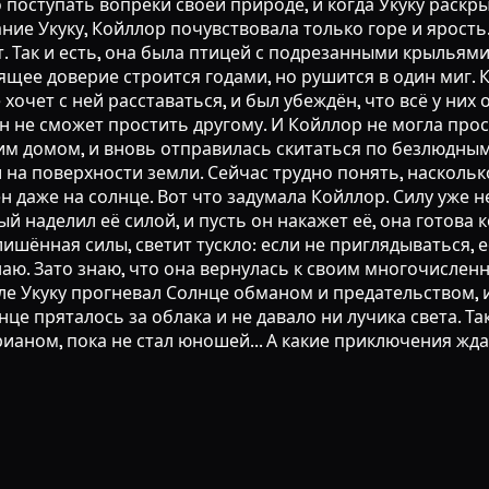
о поступать вопреки своей природе, и когда Укуку раскры
ние Укуку, Койллор почувствовала только горе и ярость
т. Так и есть, она была птицей с подрезанными крыльям
тоящее доверие строится годами, но рушится в один миг.
е хочет с ней расставаться, и был убеждён, что всё у ни
 он не сможет простить другому. И Койллор не могла про
м домом, и вновь отправилась скитаться по безлюдным г
на поверхности земли. Сейчас трудно понять, наскольк
даже на солнце. Вот что задумала Койллор. Силу уже не 
ый наделил её силой, и пусть он накажет её, она готова
 лишённая силы, светит тускло: если не приглядываться,
наю. Зато знаю, что она вернулась к своим многочисленн
е Укуку прогневал Солнце обманом и предательством, 
лнце пряталось за облака и не давало ни лучика света. Т
рианом, пока не стал юношей... А какие приключения жд