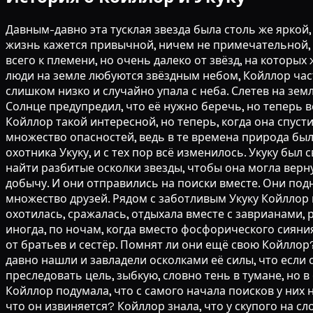
Давным-давно эта тусклая звезда была столь же яркой, 
жизнь кажется привычной, ничем не примечательной, да
всего к племени, но очень далеко от звёзд, на которых
люди на земле любуются звёздным небом, Койллор час
слишком низко и случайно упала с неба. Слетев на земл
Солнце предупредил, что её нужно беречь, но теперь в
Койллор такой интересной, но теперь, когда она спусти
множество опасностей, ведь в те времена природа был
охотника Укуку, и с тех пор всё изменилось. Укуку бы
найти разбитые осколки звезды, чтобы она могла верну
добычу. И они отправились на поиски вместе. Они под
множество друзей. Рядом с заботливым Укуку Койллор п
охотилась, сражалась, отдыхала вместе с заврианами, р
иногда, по ночам, когда вместо фосфорического сияния
от братьев и сестёр. Помнят ли они ещё свою Койллор?
давно нашли и завладели осколками её силы, что если с
преследовать цель, зыбкую, словно тень в тумане, но 
Койллор подумала, что с самого начала поисков у них н
что он извиняется? Койллор знала, что у скупого на сло