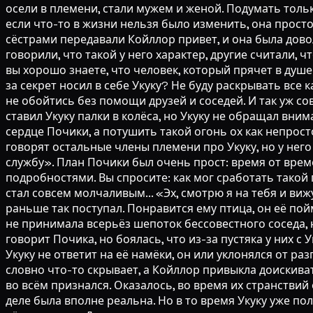
осели в племени, стали мужем и женой. Подумать только
если что-то в жизни нельзя было изменить, она просто
сёстрами передавали Койллор привет, и она была дов
говорили, что такой у него характер, другие считали, ч
вы хорошо знаете, что человек, который прячет в душе 
за секрет носил в себе Укуку? Не буду раскрывать все
не обойтись без помощи друзей и соседей. И так уж сов
ставил Укуку палки в колёса, но Укуку не обращал вни
сердце Почики, а потушить такой огонь ох как непрост
говорят остальные члены племени про Укуку, но у не
службу». План Почики был очень прост: время от вре
подробностями. Вы спросите: как мог сработать такой
стал совсем молчаливым... «Эх, смотрю я на тебя и в
раньше так поступал. Понравится ему птица, он её пой
не принимала всерьёз шепоток бессовестного соседа, 
говорит Почика, но боялась, что из-за пустяка у них с
Укуку не ответит на её намёки, он или уклонялся от ра
словно что-то скрывает, а Койллор привыкла доискиват
во всём признался. Оказалось, во время их странствий
деле была вполне реальна. Но в то время Укуку уже по