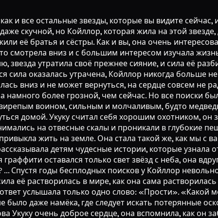
как и все остальные звезды, которые вы видите сейчас, и
же скучной, но Койллор, которая жила на этой звезде, 
 жили её братья и сёстры. Как и вы, она очень интересо
то смотрела вниз и с большим интересом изучала жизн
ю, звезда утратила своё прежнее сияние, и сила её разб
ся сила оказалась утрачена, Койллор никогда больше не
лась вниз и не может вернуться, на сердце совсем не ра
а намного более грозной, чем сейчас. Но все поиски бы
л свирепым воином, сильным и молчаливым, будто медвед
ться домой. Укуку считал себя хорошим охотником, он зн
нимались на отвесные скалы и проникали в глубокие пе
ривыкла жить на земле. Она стала такой же, как мы с ва
ассказывала детям чудесные истории, которые узнала от 
 граффити оставался только свет звёзд с неба, она вдру
 ... Спустя годы бесплодных поисков у Койллор невольн
ила её растворилась в мире, как она сама растворилась 
в ответ услышала только одно слово: «Прости». «Какой м
е было даже намёка, где следует искать потерянные оско
ва Укуку очень доброе сердце, она вспомнила, как он заб