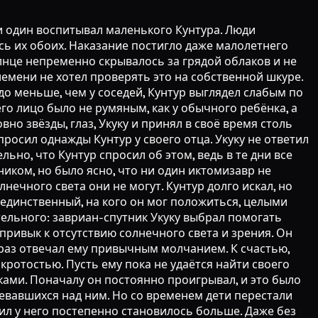
ни вздымавшиеся до небес волны, ни раскалённая лава не могли его испугать. Это были всего лишь иллюзорные магические ловушки, как и окутавшая долину мгла, только и всего. Злые чары не действовали на Кунтура, но похищенные заврианы им поддались, и Руми подчинил их себе. Маг даже не догадывался, что Кунтуру они не соперники. «Твои кулаки твёрже самого твёрдого камня, который я когда-либо видел!» Никому бы не захотелось тягаться с такими кулаками, маг Руми тоже не горел желанием. В столь безвыходной ситуации ему уже не было дела до пленённых заврианов, он обернулся мглой и скрылся. Кунтур сумел распознать магические ловушки и обман, но с магом, превратившимся во мглу, ничего поделать не мог. Как же теперь отступить? Кунтур рассчитывал, что особым подвигом докажет соплеменникам, на что он способен, и был полон решимости во что бы то ни стало схватить мага Руми. Вдруг он увидел всё ещё связанных иктомизавров и подумал, что раз маг Руми смог управлять ими с помощью злых чар, то, возможно, и он сможет использовать свою силу, чтобы заставить иктомизавров отыскать следы сбежавшего мага и распознать его в новом облике. Когда он освободил иктомизавров, бедняжки ещё не пришли в себя после действия злых чар. Они метались и выли, Кунтуру потребовалось немало усилий, чтобы их успокоить. Кунтур с первого взгляда узнал самого храброго из них. «Тебе придётся отправиться вместе со мной на поиски мага Руми, ради моей славы... ну, и ради воинов племени, превращённых в пакпаков». Иктомизавр явно не желал подчиняться и пытался высвободиться, но Кунтур держал его, не давая пошевелиться. Видя, с какой грустью смотрит на него завриан, отважный Кунтур ощутил страх. Конечно, он мог укротить иктомизавра, но тогда чем же он будет отличаться от мага Руми? Решение пришло к нему без особых колебаний. «Давай! Лети, куда хочешь». Как только Кунтур ослабил хватку, иктомизавр взмахнул крыльями и исчез в небе. Кунтур отправился на поиски мага Руми в одиночку. Освобождённый завриан не умел говорить, а подвиг, у которого нет свидетелей, не приносит славы. Кунтур сделал первый шаг, чтобы доказать, на что он способен, и этот шаг не мог не огорчать: маг Руми превратился в пыль и скрылся в неизвестном направлении. Он прежде слышал о маге Руми от рассказчиков племени и хорошо осведомлённых гонцов и предполагал, что тот может принять облик животного, чтобы его не выследили, поэтому по пути сражался с длинношеими носорогами и сверлил глазами кузнечиков, но так ничего и не добился. Похоже, искать мага Руми без помощи иктомизавра - безнадёжная затея. Но Кунтур унаследовал от Койллор не только ясные словно звёзды глаза. Подобно Койллор, без устали бродившей по пустошам в поисках звёздных осколков, Кунтур не пал духом и продолжал выслеживать мага Руми, а уверенность, с которой он покинул племя, не ослабла и наполовину. Однажды он услышал хорошо знакомый свист - это был иктомизавр, то