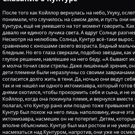
После того как Койллор вернулась на небо, Укуку, ослеплённый золотыми стрелами солнца, остался в племени и один воспитывал маленького Кунтура. Люди понимали, что случилось на самом деле, и пусть они не изгнали отца с сыном из племени, всё равно сторонились их обоих. Наказание постигло даже малолетнего Кунтура, ещё не умевшего на тот момент говорить. Как и его немногословный отец, где бы он ни появлялся, Солнце непременно скрывалось за грядой облаков и не давало ни единого лучика света. А вдруг Солнце разгневается и на тех, кто с ними дружен? Ни один человек в племени не хотел проверять это на собственной шкуре. Несмотря на нелюбовь Солнца, Кунтур всё-таки вырос. Но так же, как злакофрукты перед его домом были гораздо меньше, чем у соседей, Кунтур выглядел слабым по сравнению с юношами своего возраста. Бедный мальчик никогда не знал, что такое солнечное тепло, поэтому его лицо было не румяным, как у обычного ребёнка, а бледным. Но его глаза сверкали, подобно звёздам, как и у его матери. Надо сказать, именно из-за этих ярких, словно звёзды, глаз, Укуку и принял в своё время столь глупое решение, навлёкшее на него беду. «А бывают иктомизавры, которые не любят греться на солнышке?» Спросил однажды Кунтур у своего отца. Укуку не ответил и молча точил свои стрелы. Даже лишённый зрения, он по-прежнему оставался хорошим охотником. Неудивительно, что Кунтур спросил об этом, ведь в те дни все дети племени были неразлучны со своими заврианами-спутниками. Кунтур тоже хотел обзавестись своим спутником, но было ясно, что ни один иктомизавр не согласится долго жить в тени. Да, ночью они ведут себя активнее, но теперь мы знаем, что существовать без солнечного света они не могут. Кунтур долго искал, но так и не нашёл ни одного иктомизавра, который готов был отказаться от солнца и стать его спутником. А Укуку, единственный, на кого он мог положиться, целыми днями охотился, чтобы прокормить себя и сына, и не интересовался заврианами. В этом не было ничего удивительного: завриан-спутник Укуку выбрал помогать Койллор, когда она покинула племя, и вернулся вместе с ней в пустоши. Укуку привык к жизни без завриана, как привык к отсутствию солнечного света и зрения. Он полагал, что Кунтур рано или поздно тоже привыкнет к этому и перестанет задавать вопросы, а потому всякий раз отвечал ему привычным молчанием. К счастью, Кунтур был похож на него лишь наполовину, иначе эта история и не случилась бы. Кунтур не отличался особой кротостью. Пусть ему пока не удаётся найти своего иктомизавра, насмешек он не потерпит. Детям, которые над ним потешались, он отвечал, но не словами, а кулаками. Поначалу он постоянно проигрывал, и это было вполне объяснимо. Кунтур был мал ростом и не умел драться. Его угрюмый вид только раззадоривал детей, издевавшихся над ним. Но со временем дети перестали насмехаться над Кунтуром, напротив, они уже не осмеливались задирать его. Ведь Кунтур быстро учился, да и сил у него постепенно становилось больше. Даже без верного иктомизавра ему ничего не стоило дракой подчинить себе любого. От былых насмешек не осталось и следа. Теперь Кунтур слышал лишь робкие перешёптывания, но и этого было мало. Кунтур знал, что сможет одолеть любого мальчишку, но у него всё ещё не было завриана-спутника, а Солнце по-прежнему не дарило ему свои лучи. Вдобавок Кунтуру не нравились взгляды, которые бросали на него многие взрослые в племени. Поэтому Кунтур решил совершить нечто особенное, чтобы проявить себя. Больше никто не посмотрит на него свысока, и уж точно найдётся завриан, согласный с