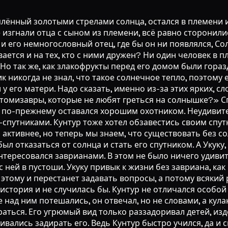
тать его спутником. Такая возможность представилась быстро. Однажды какой-то старик в лохмотьях забрёл в племя испить воды. Люди сжалились над ним, а кто-то даже пригласил его к себе в дом: «Мы будем рады оказать вам тёплый приём! Вы прибыли издалека, а наше племя всегда славилось гостеприимством». «Ну, раз уж вы настаиваете, добрые люди, угостите меня самыми вкусными своими яствами. Я умираю от голода!» Хозяин накрыл пышный стол, но гость ел целую неделю и всё никак не мог насытиться. «Ещё! Ещё! Не жадничайте! Несите всё, что есть!» Хозяину пришлось попросить гостя уйти, но вовсе не потому, что закончилась еда, а потому, что ему надо было думать о себе и своей семье. «Я кормил его семь дней и сполна доказал свою доброту, теперь настал черёд других членов племени!» «Доброта» - красивое слово, особенно когда им описывают себя. И ходил старик из дома в дом, где кормили его вкуснейшими яствами, но нигде не мог насытиться. Он был словно бездонный колодец. Из каждого дома рано или поздно его выпроваживали. Лишь в доме Кунтура старика не пустили на порог. «Добрый человек, чем угостишь старика?» «Ха! Никто и никогда не называл меня добрым. Мне нечем с тобой поделиться, но даже если бы и было, я ничего бы тебе не дал. Ты уже наелся и напился на всю жизнь вперёд». Увидев, что Кунтур прогнал старика, соплеменники вновь стали насмехаться над ним. Но никто не догадывался, что старик в рваных одеждах - переодетый маг Руми, о котором ходила дурная слава. На людей, которые пустили его в дом, но не смогли накормить досыта, он наложил злые чары. Очнувшись от кошмара, люди обнаружили, что маг увёл из племени всех заврианов! Ужасная новость облетела всю деревню. Никто не знал, что за злодейство на уме у мага Руми, зачем ему понадобились заврианы, но все понимали: если его не остановить, последствия могут быть ужасными. Чтобы вернуть заврианов, племя послало трёх своих лучших воинов, но никто из них не вернулся. «Даже лучшему воину не одолеть мага Руми без помощи завриана...» Когда племя потеряло всякую надежду вернуть заврианов, Кунтур вызвался отправиться в бой. Кунтур Немилый Солнцу! Парень, у которого никогда не было спутника-завриана. Никто не верил в его победу, но никто и не останавливал его. «Мне нечего терять! Завриана у меня нет и не было, так что ему нечего у меня отнять». И с этими мыслями Кунтур твёрдой поступью отправился в опасное путешествие. Руми окутал густой мглой путь, по которому двигался Кунтур. Он знал, что Солнце оставило Кунтура, поэтому никто не поможет ему рассеять мглу. Однако Кунтур с детства учился искусству охоты и выслеживания у слепого отца. Даже если глаза ничего не видели, чутьё никогда не подводило: он мог отыскать дорогу по звуку и запаху. Мгла, призванная магом, нисколько его не тревожила. Первый план провалился, но у Руми был наготове другой: он послал трёх говорящих пакпаков, чтобы запугать и подкупить Кунтура. Пакпаками были те самые воины из племени, поверженные магом Руми. Руми воспользовался их слабостями и превратил в пакпаков. Они не верили, что Кунтур Немилый Солнцу чем-то лучше их, и потому пустили в ход те же грязные уловки, с помощью которых их обманул маг Руми. Но Кунтура было непросто одурачить. Его отец был наказан за обман и предательство, поэтому мальчик ненавидел ложь и распознавал её с первого взгляда. Разоблачённые воины обезумели от ярости и попытались преградить Кунтуру путь, и тогда юноше пришлось расчищать себе дорогу кулаками. Пройдя через все испытания, Кунтур наконец нашёл мага Руми и увидел похищенных заврианов. Маг Руми применил свои злые чары, пытаясь внушить Кунтуру страх. Но 