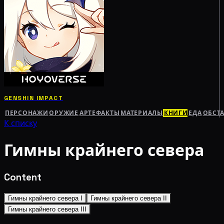
GENSHIN IMPACT
ПЕРСОНАЖИ
ОРУЖИЕ
АРТЕФАКТЫ
МАТЕРИАЛЫ
КНИГИ
ЕДА
ОБСТ
К списку
Гимны крайнего севера
Content
Гимны крайнего севера I
Гимны крайнего севера II
Гимны крайнего севера III