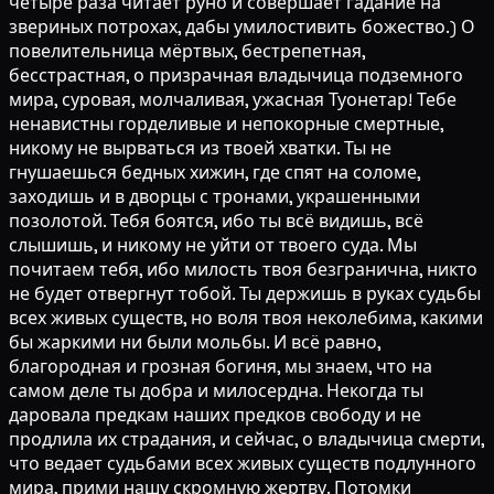
четыре раза читает руно и совершает гадание на
звериных потрохах, дабы умилостивить божество.) О
повелительница мёртвых, бестрепетная,
бесстрастная, о призрачная владычица подземного
мира, суровая, молчаливая, ужасная Туонетар! Тебе
ненавистны горделивые и непокорные смертные,
никому не вырваться из твоей хватки. Ты не
гнушаешься бедных хижин, где спят на соломе,
заходишь и в дворцы с тронами, украшенными
позолотой. Тебя боятся, ибо ты всё видишь, всё
слышишь, и никому не уйти от твоего суда. Мы
почитаем тебя, ибо милость твоя безгранична, никто
не будет отвергнут тобой. Ты держишь в руках судьбы
всех живых существ, но воля твоя неколебима, какими
бы жаркими ни были мольбы. И всё равно,
благородная и грозная богиня, мы знаем, что на
самом деле ты добра и милосердна. Некогда ты
даровала предкам наших предков свободу и не
продлила их страдания, и сейчас, о владычица смерти,
что ведает судьбами всех живых существ подлунного
мира, прими нашу скромную жертву. Потомки