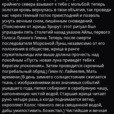
крайнего севера взывают к тебе с мольбой: теперь
золотая кровь вернулась в твои объятия, так проведи
нас через тёмный поток преисподней и позволь
уснуть вечным сном, лишённым сновидений.
(Пояснение от жрицы Эрнрут: этот ритуал был
упразднён пять столетий назад указом Айлы, первого
Голоса Лунного Гимна. Теперь после смерти
последователя Морозной Луны, независимо от его
положения в обществе, жрица в ранге
служительницы или выше должна прочесть над
покойным «Пусть новая луна приведёт тебя к
берегам упокоения». Затем проводится скромный
погребальный обряд.) Гимн IV: Лаймелея, Мать
времени (В день зимнего солнцестояния сжигается
ткань с изображениями всех значимых событий
ушедшего года, пепел собирают в серебряную чашу,
наполненную чистой водой. Старшая жрица читает
руно четыре раза, а когда поднимается ветер,
окропляет Колос тёмного леса священной водой,
дабы умилостивить божество.) Чистейшая и вечная