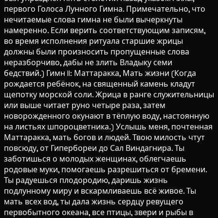
первого Голоса Лунного Гимна. Примечательно, что
нечитаемые слова гимна не были вычеркнуты
намеренно. Если верить соответствующим записям,
во время исполнения ритуала старшие жрицы
должны были произносить пропущенные слова
неразборчиво, дабы не злить Владыку семи
бедствий.) Гимн II: Маттаракка, Мать жизни (Когда
рождается ребёнок, на священный камень кладут
щепотку морской соли. Жрица в ранге служительницы
или выше читает руно четыре раза, затем
новорожденного окунают в тёплую воду, настоянную
на листьях шпороцветника.) Услышь меня, почтенная
Маттаракка, мать богов и людей. Твою милость чтут
повсюду, от Гипербореи до Сал Виндагнира. Ты
заботишься о молодых женщинах, облегчаешь
родовые муки, помогаешь разрешиться от бремени.
Ты радуешься плодородию, даришь жизнь
подлунному миру и вскармливаешь всё живое. Ты
мать всех вод, ты дала жизнь сердцу ревущего
первобытного океана, все птицы, звери и рыбы в