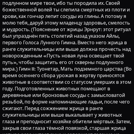
подлунном мире твои, ибо ты породила их. Своей
божественной волей ты слепила смертных из плоти и
крови, как гончар лепит сосуды из глины. А потому я
молю тебя, даруй этому младенцу здоровье, смелость
и мудрость. (Пояснение от жрицы Эрнрут: этот ритуал
был упразднён пять столетий назад указом Айлы,
первого Голоса Лунного Гимна. Вместо него жрица в
ранге служительницы или выше должна прочесть над
новорожденным «Пусть новая луна освещает твой
путь», чтобы защитить его от скверны подлунного
мира.) Гимн III: Туонетар, Мать подземного царства (Во
время осеннего сбора урожая в жертву приносятся
животные в соответствии со статусом умерших в этом
году. Подготовленных животных помещают в
деревянные или бронзовые сосуды с замысловатой
резьбой, по форме напоминающие ладьи, после чего
сжигают. Перед сожжением жрица в ранге
служительницы или выше выкалывает у животных
глаза и преподносит хозяйке обители мёртвых. Затем,
закрыв свои глаза тёмной повязкой, старшая жрица