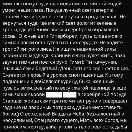
мимолётному сну, и однажды смерть чистой водой
умоет наши глаза. Покуда лунный свет заперт в
горней темнице, мне не вернуться в родные края. Не
вернуться туда, где мягкий свет золотит зелёные
кроны, где утренние звёзды серебром обрамляют
сосны. О юные дети Гипербореи, пусть слова моего
гимна навеки останутся в ваших сердцах. Не ходите
тропой хитрого лиса. Не ищите надменной силы
огромного медведя. Крайний север будет жить, пока
звучат гимны и поётся руно. Гимн I: Питкамуунен,
Владыка семи бедствий (День летнего солнцестояния.
Сжигается первый в урожае сноп пшеницы. К этому
подношению добавляют курицу, быка, желчный
пузырь змеи, равный по весу сжатой пшенице, а ещё
семь чашек крови █████ ████ в серебряной посуде.
Старшая жрица семикратно читает руно и совершает
гадание на звериных потрохах, дабы умилостивить
богов.) О верховный Владыка Неба, безжалостный и
неодолимый, Отец всего сущего, Мать всех богов, мы
приносим жертву, дабы утолить твою ревность, дабы