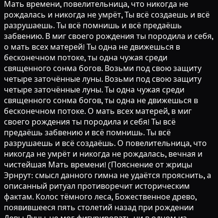
Мать времени, повелительница, что никогда не
рождалась и никогда не умрёт, Ты всё создаешь и всё
разрушаешь. Ты всё помнишь и всё предаёшь
забвению. В миг своего рождения ты породила и себя,
о мать всех матерей! Ты одна не движешься в
бесконечном потоке, ты одна чужая среди
священного сонма богов. Возьми под свою защиту
четыре заточённые луны. Возьми под свою защиту
четыре заточённые луны. Ты одна чужая среди
священного сонма богов, ты одна не движешься в
бесконечном потоке. О мать всех матерей, в миг
своего рождения ты породила и себя! Ты всё
предаёшь забвению и всё помнишь. Ты всё
разрушаешь и всё создаёшь. О повелительница, что
никогда не умрёт и никогда не рождалась, вечная и
чистейшая Мать времени! (Пояснение от жрицы
Эрнрут: смысл данного гимна не удаётся прояснить, а
описанный ритуал противоречит историческим
фактам. Колос тёмного леса, Божественное древо,
появившееся пять столетий назад при рождении