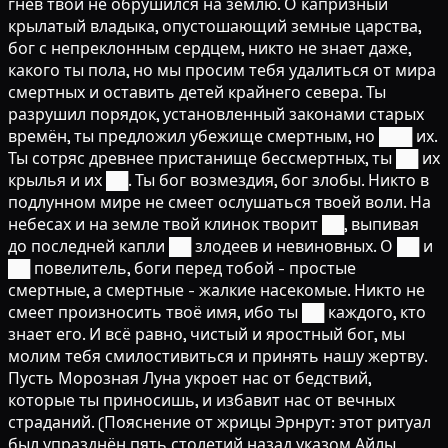
гнев твой не обрушился на землю. О капризный
крылатый владыка, опустошающий земные царства,
бог с непреклонным сердцем, никто не знает даже,
какого ты пола, но мы просим тебя удалиться от мира
смертных и оставить детей крайнего севера. Ты
разрушил порядок, установленный законами старых
времён, ты предложил убежище смертным, но ███ их.
Ты сотряс древнее пристанище бессмертных, ты ██ их
крылья и их ██. Ты бог возмездия, бог злобы. Никто в
подлунном мире не смеет ослушаться твоей воли. На
небесах и на земле твой клинок творит ██, выпивая
до последней капли ██ злодеев и невиновных. О ██ и
██ повелитель, боги перед тобой - простые
смертные, а смертные - жалкие насекомые. Никто не
смеет произносить твоё имя, ибо ты ██ каждого, кто
знает его. И всё равно, чистый и яростный бог, мы
молим тебя смилостивиться и принять нашу жертву.
Пусть Морозная Луна укроет нас от бедствий,
которые ты приносишь, и избавит нас от вечных
страданий. (Пояснение от жрицы Эрнрут: этот ритуал
был упразднён пять столетий назад указом Айлы,