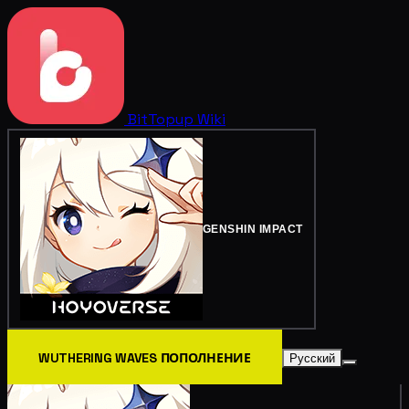
BitTopup
Wiki
GENSHIN IMPACT
WUTHERING WAVES ПОПОЛНЕНИЕ
Русский