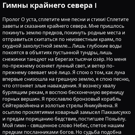
Гимны крайнего севера I
Пролог О уста, сплетите мне песни и стихи! Сплетите
заветы и сказания крайнего севера. Мне пришлось
покинуть землю предков, покинуть родные места и
отправиться скитаться по неизвестным краям, по
скудной захолустной земле... Лишь глубокие воды
покоятся в объятиях пустынной тундры, лишь
снежинки танцуют на берегах тысячи озёр. Но меня
по-прежнему осеняет лунный свет, и ветер по-
прежнему овевает моё лицо. Я спою о том, как луна
впервые снизошла на грешную землю, я спою песню,
что отгоняет злые наваждения. Я вознесу хвалу
бурлящим рекам, я воспою бесконечную вереницу
горных вершин. Я прославлю бронзовый корабль
Сёйтервойнена и золотые стрелы Яникуйнена. Я
осыплю проклятиями коварный замысел Паккаисукко
и предам порицанию бедствие, постигшее Похьёлу.
Мой гимн - священное слово Небес, спетое нашим
предкам посланниками богов. Но судьба подобна