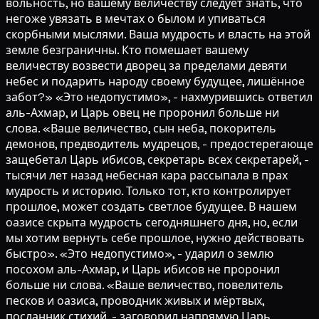
вольность, но вашему величеству следует знать, что
негоже увязать в мечтах о былом и упиваться
скорбными мыслями. Ваша мудрость и власть на этой
земле безграничны. Кто помешает вашему
величеству возвести дворец за пределами девяти
небес и подарить народу своему будущее, лишённое
забот?» «Это недопустимо», - нахмурившись ответил
аль-Ахмар, и Царь овец не проронил больше ни
слова. «Ваше величество, сын неба, покоритель
демонов, предводитель мудрецов, - предостерегающе
защебетал Царь ибисов, секретарь всех секретарей, -
тысячи лет назад небесная кара рассыпала в прах
мудрость и историю. Только тот, кто контролирует
прошлое, может создать светлое будущее. В нашем
оазисе скрыта мудрость сегодняшнего дня, но, если
мы хотим вернуть себе прошлое, нужно действовать
быстро». «Это недопустимо», - ударил о землю
посохом аль-Ахмар, и Царь ибисов не проронил
больше ни слова. «Ваше величество, повелитель
песков и оазиса, проводник живых и мёртвых,
посланник стихий, - заговорил напрямую Царь