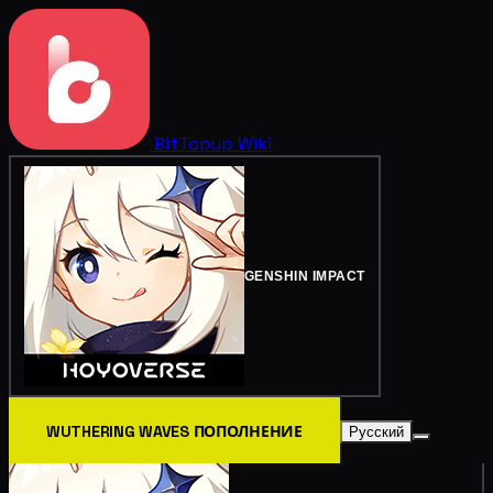
BitTopup
Wiki
GENSHIN IMPACT
WUTHERING WAVES ПОПОЛНЕНИЕ
Русский