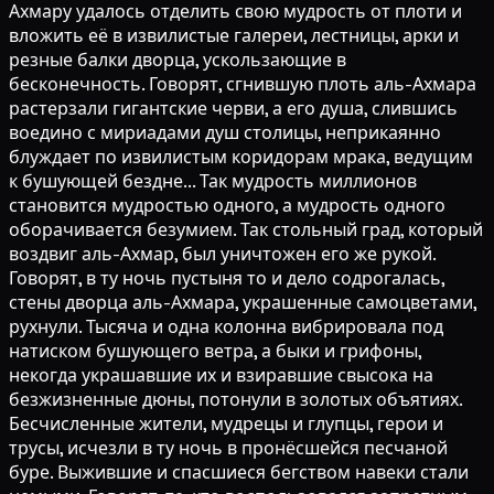
Ахмару удалось отделить свою мудрость от плоти и
вложить её в извилистые галереи, лестницы, арки и
резные балки дворца, ускользающие в
бесконечность. Говорят, сгнившую плоть аль-Ахмара
растерзали гигантские черви, а его душа, слившись
воедино с мириадами душ столицы, неприкаянно
блуждает по извилистым коридорам мрака, ведущим
к бушующей бездне... Так мудрость миллионов
становится мудростью одного, а мудрость одного
оборачивается безумием. Так стольный град, который
воздвиг аль-Ахмар, был уничтожен его же рукой.
Говорят, в ту ночь пустыня то и дело содрогалась,
стены дворца аль-Ахмара, украшенные самоцветами,
рухнули. Тысяча и одна колонна вибрировала под
натиском бушующего ветра, а быки и грифоны,
некогда украшавшие их и взиравшие свысока на
безжизненные дюны, потонули в золотых объятиях.
Бесчисленные жители, мудрецы и глупцы, герои и
трусы, исчезли в ту ночь в пронёсшейся песчаной
буре. Выжившие и спасшиеся бегством навеки стали