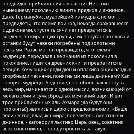
предвидел приближения несчастья. Не стоит
нынешнему поколению винить предков и джиннов.
Даже Германубис, мудрейший из мудрых, не мог
предвидеть, что племя воинов, некогда сражавшееся
с драконами, спустя тысячи лет превратится в
злодеев, пожирающих трупы, а их поруганная слава и
останки будут навеки погребены под золотыми
песками. Разве мог он предвидеть, что племя
мудрецов, передававшее знания из поколения в
поколение, лишится древних книг и превратится в
певцов, кочующих среди дюн и оплакивающих владык
скорбными песнями, понятными лишь джиннам? Как
говорят мудрецы, бедствие, способное захлестнуть
весь мир, начинается с одной мысли, возникающей от
меланхолии и сумасбродных мечтаний царя. И вот
трое приближённых аль-Ахмара (да будут они
прокляты!) явились к царю с предложениями. «Ваше
величество, владыка мира, повелитель смертных и
джиннов, - заговорил льстиво Царь овец, советник
всех советников, - прошу простить за такую