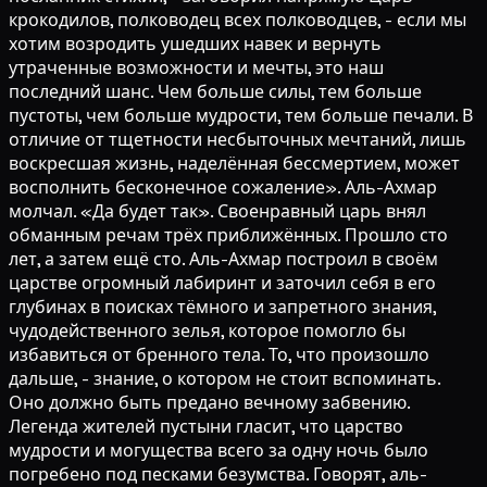
крокодилов, полководец всех полководцев, - если мы
хотим возродить ушедших навек и вернуть
утраченные возможности и мечты, это наш
последний шанс. Чем больше силы, тем больше
пустоты, чем больше мудрости, тем больше печали. В
отличие от тщетности несбыточных мечтаний, лишь
воскресшая жизнь, наделённая бессмертием, может
восполнить бесконечное сожаление». Аль-Ахмар
молчал. «Да будет так». Своенравный царь внял
обманным речам трёх приближённых. Прошло сто
лет, а затем ещё сто. Аль-Ахмар построил в своём
царстве огромный лабиринт и заточил себя в его
глубинах в поисках тёмного и запретного знания,
чудодейственного зелья, которое помогло бы
избавиться от бренного тела. То, что произошло
дальше, - знание, о котором не стоит вспоминать.
Оно должно быть предано вечному забвению.
Легенда жителей пустыни гласит, что царство
мудрости и могущества всего за одну ночь было
погребено под песками безумства. Говорят, аль-