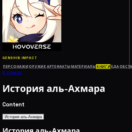
GENSHIN IMPACT
ПЕРСОНАЖИ
ОРУЖИЕ
АРТЕФАКТЫ
МАТЕРИАЛЫ
КНИГИ
ЕДА
ОБСТ
К списку
История аль-Ахмара
Content
История аль-Ахмара
История аль-Ахмара