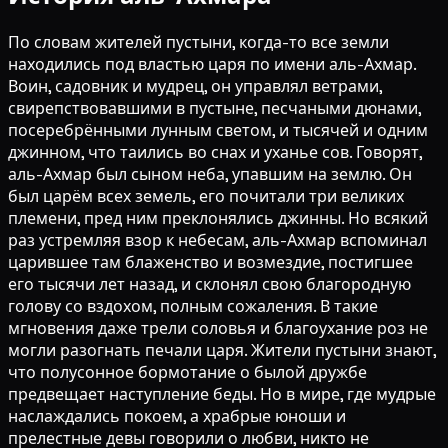
По словам жителей пустыни, когда-то все земли
находились под властью царя по имени аль-Ахмар.
Воин, садовник и мудрец, он управлял ветрами,
свирепствовавшими в пустыне, песчаными дюнами,
посеребрёнными лунным светом, и тысячей и одним
джинном, что таились во снах и уханье сов. Говорят,
аль-Ахмар был сыном неба, упавшим на землю. Он
был царём всех земель, его почитали три великих
племени, пред ним преклонялись джинны. Но всякий
раз устремляя взор к небесам, аль-Ахмар вспоминал
царившее там блаженство и возмездие, постигшее
его тысячи лет назад, и склонял свою благородную
голову со вздохом, полным сожаления. В такие
мгновения даже трели соловья и благоухание роз не
могли разогнать печали царя. Жители пустыни знают,
что полусонное бормотание о былой дружбе
предвещает наступление беды. Но в мире, где мудрые
наслаждались покоем, а храбрые юноши и
прелестные девы говорили о любви, никто не