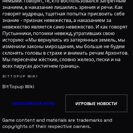
немыми. Говорят, те, кто воспользовался запретным
знанием, в наказание лишились зрения и речи. Как
говорят мудрецы, тщетная попытка присвоить себе
знание - признак невежества, а наказанием за
невежество является само невежество. И как говорят
Пустынники, потомки невежд, утративших свою
историю: «Мы вернулись из затерянных земель, мы
изменили законы мироздания, мы больше не будем
склонять головы в страхе и внимать речам Архонтов.
Мы пересечём жёсткие, словно железо, пески и на
всех парусах достигнем границ».
BITTOPUP WIKI
BitTopup
Wiki
ПОПОЛНЕНИЕ ИГРЫ
ИГРОВЫЕ НОВОСТИ
Game content and materials are trademarks and
copyrights of their respective owners.