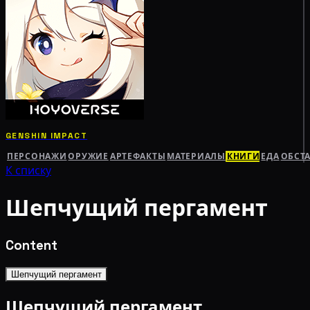
GENSHIN IMPACT
ПЕРСОНАЖИ
ОРУЖИЕ
АРТЕФАКТЫ
МАТЕРИАЛЫ
КНИГИ
ЕДА
ОБСТ
К списку
Шепчущий пергамент
Content
Шепчущий пергамент
Шепчущий пергамент