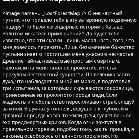
<image name=UI_LostForestMap /> О несчастный
путник, что привело тебя в эту затерянную подземную
пещеру? То были легендарные истории о Хасаде,
Золотом искателе приключений? Да будет тебе
известно, что эти сказки - лишь малая часть того, что
мне довелось пережить. Лишь безымянное божество
пустыни знает о постигшем меня ужасном несчастье.
Древние тайны, неведомые простым смертным,
наложили на меня тяжёлое проклятие, и я стал
оракулом бестелесной сущности. По велению злого
духа, что наблюдает за мной из мрака, я подготовил
три испытания, за которыми скрываются сокровища,
принесённые из проклятого города меди. Если
жадность и любопытство пересиливают страх, следуй
за мной. В руинах у тоннеля, ведущего к глубокой и
грязной норе, где когда-то жили дэвы, гуляет вечное
эхо предсмертных криков. Когда огни зажгутся в
правильном порядке, подобно тому, как ты пришёл, я
наконец освобожусь от вечного проклятия. Но