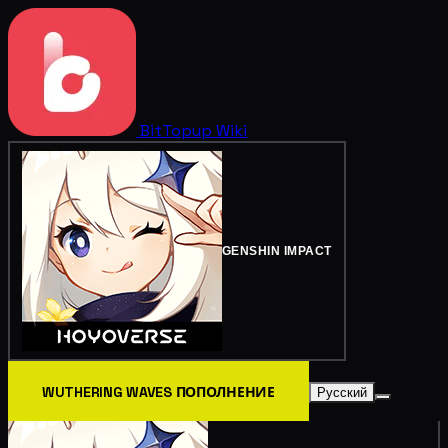
BitTopup
Wiki
GENSHIN IMPACT
WUTHERING WAVES ПОПОЛНЕНИЕ
Русский