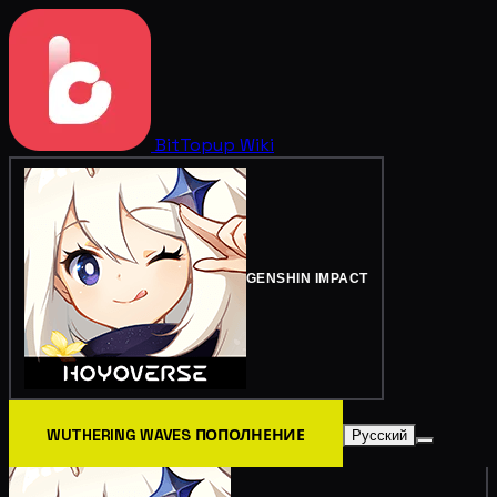
BitTopup
Wiki
GENSHIN IMPACT
WUTHERING WAVES ПОПОЛНЕНИЕ
Русский