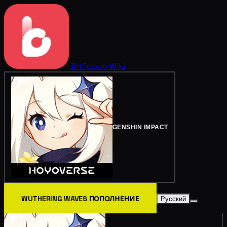
BitTopup
Wiki
GENSHIN IMPACT
WUTHERING WAVES ПОПОЛНЕНИЕ
Русский