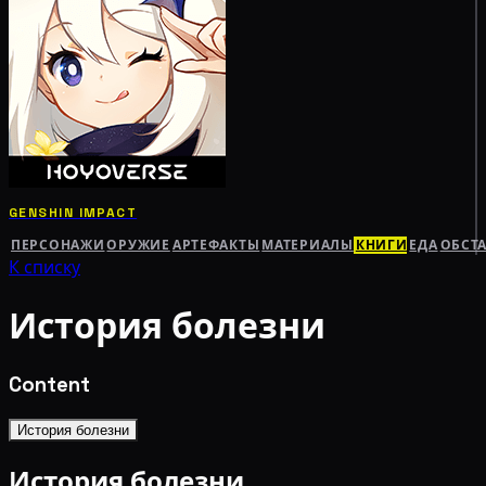
GENSHIN IMPACT
ПЕРСОНАЖИ
ОРУЖИЕ
АРТЕФАКТЫ
МАТЕРИАЛЫ
КНИГИ
ЕДА
ОБСТ
К списку
История болезни
Content
История болезни
История болезни