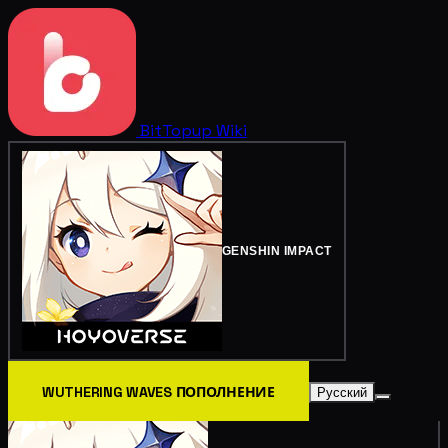
BitTopup
Wiki
GENSHIN IMPACT
WUTHERING WAVES ПОПОЛНЕНИЕ
Русский