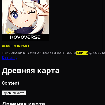
GENSHIN IMPACT
ПЕРСОНАЖИ
ОРУЖИЕ
АРТЕФАКТЫ
МАТЕРИАЛЫ
КНИГИ
ЕДА
ОБСТ
К списку
Древняя карта
Content
Древняя карта
Древняя карта