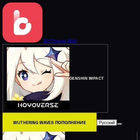
BitTopup
Wiki
GENSHIN IMPACT
WUTHERING WAVES ПОПОЛНЕНИЕ
Русский