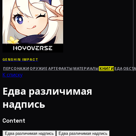
GENSHIN IMPACT
ПЕРСОНАЖИ
ОРУЖИЕ
АРТЕФАКТЫ
МАТЕРИАЛЫ
КНИГИ
ЕДА
ОБСТ
К списку
Едва различимая
надпись
Content
Едва различимая надпись
Едва различимая надпись