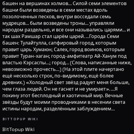
башен на вершинах холмов... Силой семи элементов
башни были возведены в семи местах вдоль
позолоченных песков, внутри восседали семь
мудрецов... были возведены троны... управляли
народом раздельно, и все они назывались царями... и
так шах Рамшар стал царём царей. ...Города Семи
башен: Тулайтулла, сапфировый город, которым
правит царь Хумаюн; Салех, город воинов, которым
правит Туран-хаган; город-амфитеатр Ай-Ханум под
властью Кэрсаспы...; город... (Слова, написанные ниже,
невозможно прочесть...) (На этой плите начертано
ещё несколько строк, по-видимому, ещё более
древних.) «Холодный свет звёзд радует меня больше,
чем глаза людей. Он не гаснет и не умирает». ...Я
покину этот бесплодный и хаотичный мир. Вечные
звёзды будут моими проводниками в несении света
истины народам, разделённым заблуждением...
BITTOPUP WIKI
BitTopup
Wiki