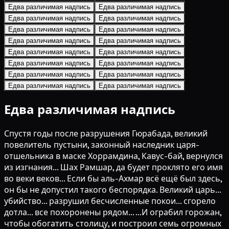
Едва различимая надпись
Едва различимая надпись
Едва различимая надпись
Едва различимая надпись
Едва различимая надпись
Едва различимая надпись
Едва различимая надпись
Едва различимая надпись
Едва различимая надпись
Едва различимая надпись
Едва различимая надпись
Едва различимая надпись
Едва различимая надпись
Едва различимая надпись
Едва различимая надпись
Едва различимая надпись
Едва различимая надпись
Спустя годы после разрушения Гюрабада, великий
повелитель пустыни, законный наследник царя-
отшельника в маске Хоррамдина, Кавус-бай, вернулся
из изгнания... Шах Рамшар, да будет проклято его имя
во веки веков... Если бы аль-Ахмар всё ещё был здесь,
он бы не допустил такого беспорядка. Великий царь...
убийство... разрушил бесчисленные покои... сгорело
дотла... все похоронены рядом... ...И ограбил горожан,
чтобы обогатить столицу, и построил семь огромных