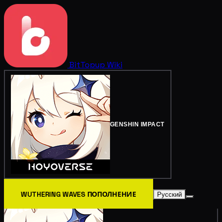
BitTopup
Wiki
GENSHIN IMPACT
WUTHERING WAVES ПОПОЛНЕНИЕ
Русский