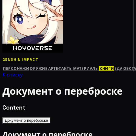
GENSHIN IMPACT
ПЕРСОНАЖИ
ОРУЖИЕ
АРТЕФАКТЫ
МАТЕРИАЛЫ
КНИГИ
ЕДА
ОБСТ
К списку
Документ о переброске
Content
Документ о переброске
Документ о переброске