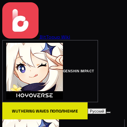
BitTopup
Wiki
GENSHIN IMPACT
WUTHERING WAVES ПОПОЛНЕНИЕ
Русский