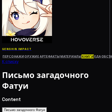
GENSHIN IMPACT
ПЕРСОНАЖИ
ОРУЖИЕ
АРТЕФАКТЫ
МАТЕРИАЛЫ
КНИГИ
ЕДА
ОБСТ
К списку
Письмо загадочного
Фатуи
Content
Письмо загадочного Фатуи