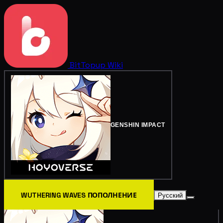
BitTopup
Wiki
GENSHIN IMPACT
WUTHERING WAVES ПОПОЛНЕНИЕ
Русский