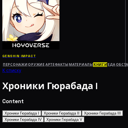
GENSHIN IMPACT
ПЕРСОНАЖИ
ОРУЖИЕ
АРТЕФАКТЫ
МАТЕРИАЛЫ
КНИГИ
ЕДА
ОБСТ
К списку
Хроники Гюрабада I
Content
Хроники Гюрабада I
Хроники Гюрабада II
Хроники Гюрабада III
Хроники Гюрабада IV
Хроники Гюрабада V