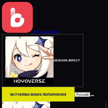
BitTopup
Wiki
GENSHIN IMPACT
WUTHERING WAVES ПОПОЛНЕНИЕ
Русский