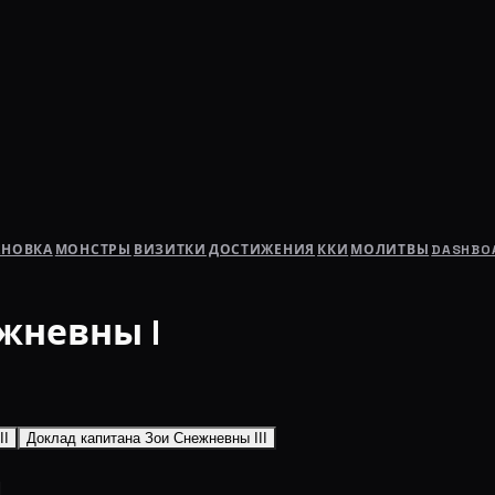
АНОВКА
МОНСТРЫ
ВИЗИТКИ
ДОСТИЖЕНИЯ
ККИ
МОЛИТВЫ
DASHBO
жневны I
II
Доклад капитана Зои Снежневны III
I