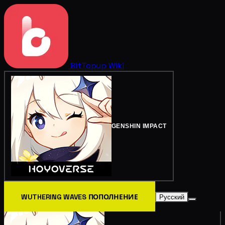
BitTopup
Wiki
GENSHIN IMPACT
WUTHERING WAVES ПОПОЛНЕНИЕ
Русский