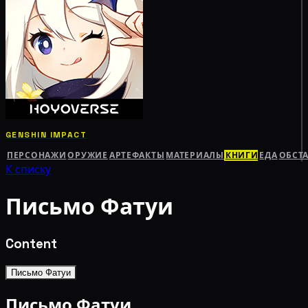
GENSHIN IMPACT
ПЕРСОНАЖИ
ОРУЖИЕ
АРТЕФАКТЫ
МАТЕРИАЛЫ
КНИГИ
ЕДА
ОБСТ
К списку
Письмо Фатуи
Content
Письмо Фатуи
Письмо Фатуи