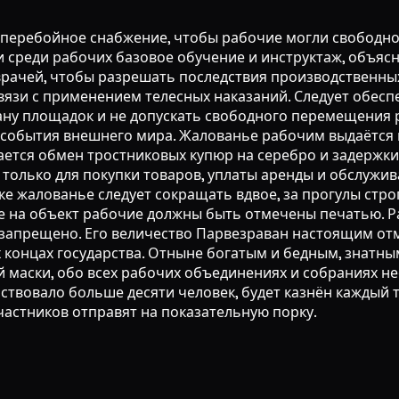
сперебойное снабжение, чтобы рабочие могли свободно
и среди рабочих базовое обучение и инструктаж, объяс
врачей, чтобы разрешать последствия производственных 
зи с применением телесных наказаний. Следует обеспе
рану площадок и не допускать свободного перемещения 
 события внешнего мира. Жалованье рабочим выдаётся 
ется обмен тростниковых купюр на серебро и задержки
олько для покупки товаров, уплаты аренды и обслужив
 жалованье следует сокращать вдвое, за прогулы строг
де на объект рабочие должны быть отмечены печатью. Ра
 запрещено. Его величество Парвезраван настоящим от
 концах государства. Отныне богатым и бедным, знатн
 маски, обо всех рабочих объединениях и собраниях не
ствовало больше десяти человек, будет казнён каждый 
участников отправят на показательную порку.