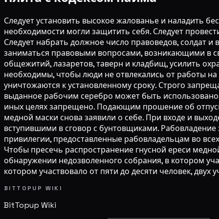
Следует установить высокое жалованье и наладить бе
необходимости могли защитить себя. Следует провест
Следует набрать должное число правоведов, солдат и 
заниматься правовыми вопросами, возникающими в свя
общежитий, лазаретов, таверн и кладбищ, усилить ох
необходимы, чтобы люди не отвлекались от работы на
уничтожаются к установленному сроку. Строго запреща
выданное рабочим серебро может быть использовано т
иных целях запрещено. Подающим прошение об отпуске
медной маски снова заявили о себе. При входе и выхо
вступившими в сговор с бунтовщиками. Рабовладение
привилегии, предоставленные рабовладельцам во всех
Чтобы пресечь распространение гнусной ереси медной
обнаружении недозволенного собрания, в котором уча
котором участвовало от пяти до десяти человек, двух 
BITTOPUP WIKI
BitTopup
Wiki