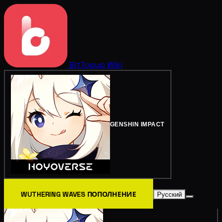
BitTopup
Wiki
GENSHIN IMPACT
WUTHERING WAVES ПОПОЛНЕНИЕ
Русский