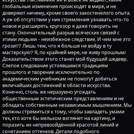
глобальные изменения происходят в мире, и не
доверяют ничему, кроме своего закостенелого опыта.
А уж об отсутствии у них стремления узнавать что-то
новое и расширять кругозор я даже говорить не
стану. Окончательный разрыв всяческих связей с
этими людьми - неизбежное следствие. И чем мне это
грозит? Лишь тем, что я больше не войду в ту
мастерскую? Я, по крайней мере, не живу прошлым!
Доказательством этого станет мой будущий шедевр.
Слепое следование устоявшимся традициям
прошлого и творение исключительно по
академическим учебникам не помогут добиться
величайших достижений в области искусства.
Конечно, столь же неразумно угождать
общественным эстетическим представлениям и не
обладать собственным независимым мышлением. Мы
должны стремиться к тому, чтобы завладеть умами
тех, кто хотя бы мельком взглянет на картину, и
поразить их непревзойдённой красотой линий и
сочетанием оттенков. Детали подобного