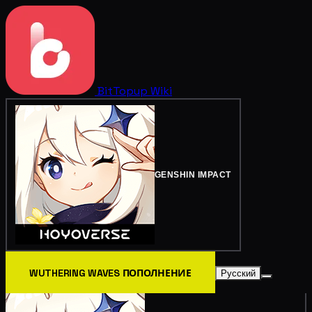
BitTopup
Wiki
GENSHIN IMPACT
WUTHERING WAVES ПОПОЛНЕНИЕ
Русский