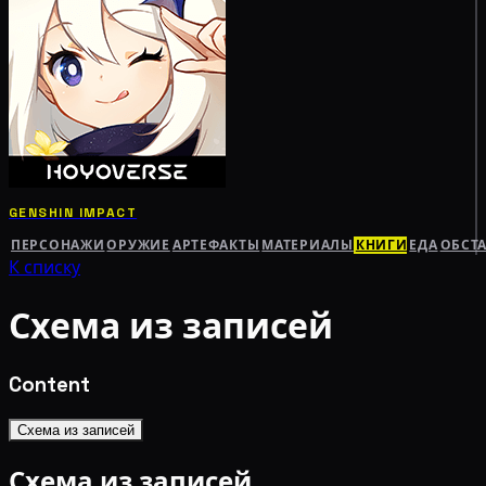
GENSHIN IMPACT
ПЕРСОНАЖИ
ОРУЖИЕ
АРТЕФАКТЫ
МАТЕРИАЛЫ
КНИГИ
ЕДА
ОБСТ
К списку
Схема из записей
Content
Схема из записей
Схема из записей