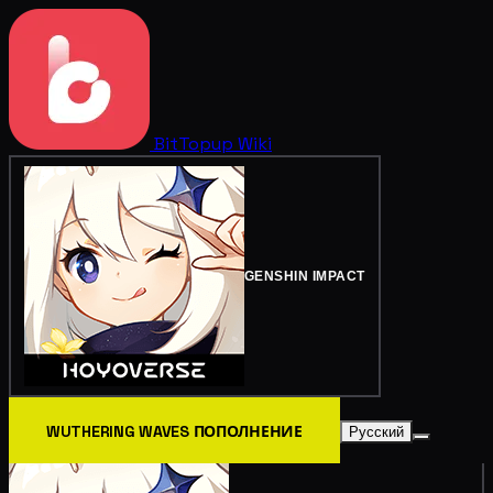
BitTopup
Wiki
GENSHIN IMPACT
WUTHERING WAVES ПОПОЛНЕНИЕ
Русский