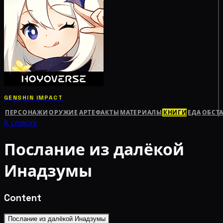
GENSHIN IMPACT
ПЕРСОНАЖИ
ОРУЖИЕ
АРТЕФАКТЫ
МАТЕРИАЛЫ
КНИГИ
ЕДА
ОБСТ
К списку
Послание из далёкой
Инадзумы
Content
Послание из далёкой Инадзумы