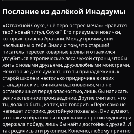
Послание из далёкой Инадзумы
«Отважной Соуке, чьё перо острее меча»: Нравится
твой новый титул, Соука? Его придумали новички,
которых привела Аратани. Между прочим, они
наслышаны о тебе. Знали о том, что старший
писатель пересёк коварные волны и отважился
углубиться в тропические леса чужой страны, чтобы
жить с новыми друзьями, дружелюбными монстрами.
Некоторые даже думают, что ты принадлежишь к
старой школе и настолько придирчива в своих
стандартах к источникам вдохновения, что не
остановишься перед опасностью, лишь бы написать
величественное произведение. Другие считают, что
ты, должно быть, из тех, кто говорит: «Перо само не
напишет историю, достойную похвалы». Они думают,
что таким образом ты подняла меч против чудовищ и
одержала победу, лишь бы найти достойных друзей. И
так родились эти рукописи. Конечно, любому приятно