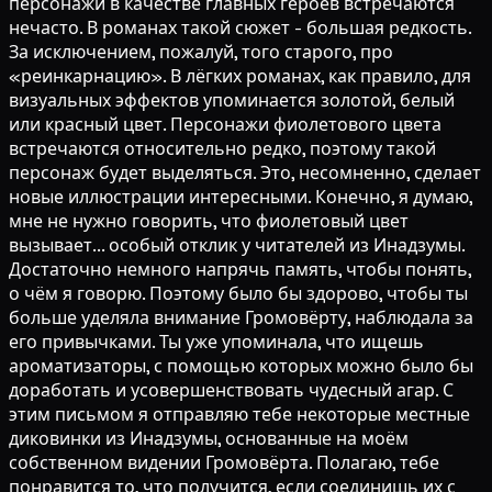
персонажи в качестве главных героев встречаются
нечасто. В романах такой сюжет - большая редкость.
За исключением, пожалуй, того старого, про
«реинкарнацию». В лёгких романах, как правило, для
визуальных эффектов упоминается золотой, белый
или красный цвет. Персонажи фиолетового цвета
встречаются относительно редко, поэтому такой
персонаж будет выделяться. Это, несомненно, сделает
новые иллюстрации интересными. Конечно, я думаю,
мне не нужно говорить, что фиолетовый цвет
вызывает... особый отклик у читателей из Инадзумы.
Достаточно немного напрячь память, чтобы понять,
о чём я говорю. Поэтому было бы здорово, чтобы ты
больше уделяла внимание Громовёрту, наблюдала за
его привычками. Ты уже упоминала, что ищешь
ароматизаторы, с помощью которых можно было бы
доработать и усовершенствовать чудесный агар. С
этим письмом я отправляю тебе некоторые местные
диковинки из Инадзумы, основанные на моём
собственном видении Громовёрта. Полагаю, тебе
понравится то, что получится, если соединишь их с