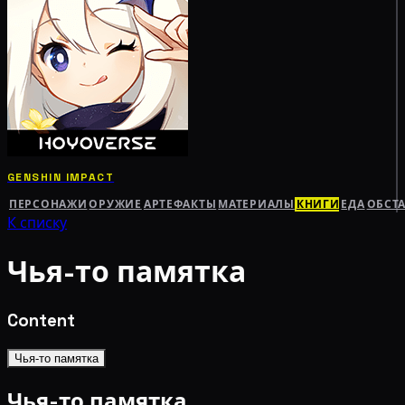
GENSHIN IMPACT
ПЕРСОНАЖИ
ОРУЖИЕ
АРТЕФАКТЫ
МАТЕРИАЛЫ
КНИГИ
ЕДА
ОБСТ
К списку
Чья-то памятка
Content
Чья-то памятка
Чья-то памятка