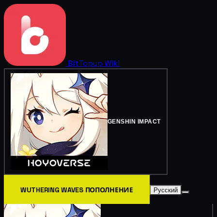
BitTopup
Wiki
GENSHIN IMPACT
WUTHERING WAVES ПОПОЛНЕНИЕ
Русский