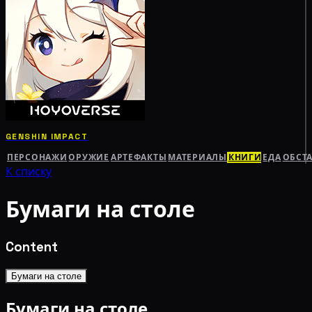
GENSHIN IMPACT
ПЕРСОНАЖИ
ОРУЖИЕ
АРТЕФАКТЫ
МАТЕРИАЛЫ
КНИГИ
ЕДА
ОБСТ
К списку
Бумаги на столе
Content
Бумаги на столе
Бумаги на столе