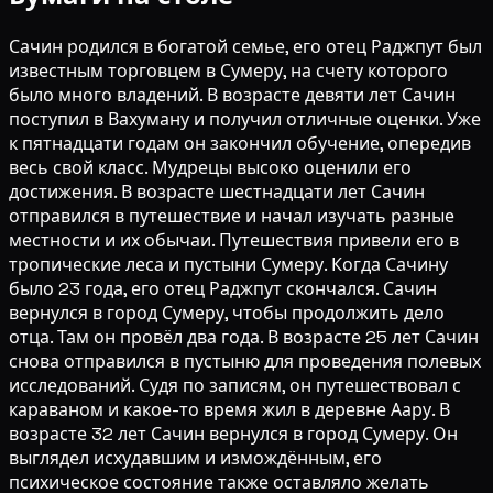
Сачин родился в богатой семье, его отец Раджпут был
известным торговцем в Сумеру, на счету которого
было много владений. В возрасте девяти лет Сачин
поступил в Вахуману и получил отличные оценки. Уже
к пятнадцати годам он закончил обучение, опередив
весь свой класс. Мудрецы высоко оценили его
достижения. В возрасте шестнадцати лет Сачин
отправился в путешествие и начал изучать разные
местности и их обычаи. Путешествия привели его в
тропические леса и пустыни Сумеру. Когда Сачину
было 23 года, его отец Раджпут скончался. Сачин
вернулся в город Сумеру, чтобы продолжить дело
отца. Там он провёл два года. В возрасте 25 лет Сачин
снова отправился в пустыню для проведения полевых
исследований. Судя по записям, он путешествовал с
караваном и какое-то время жил в деревне Аару. В
возрасте 32 лет Сачин вернулся в город Сумеру. Он
выглядел исхудавшим и измождённым, его
психическое состояние также оставляло желать