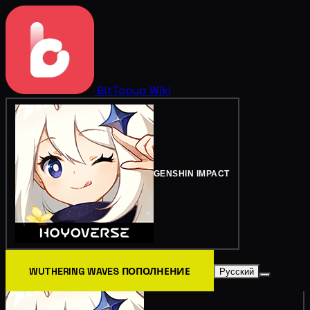
BitTopup
Wiki
GENSHIN IMPACT
WUTHERING WAVES ПОПОЛНЕНИЕ
Русский