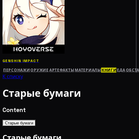
GENSHIN IMPACT
ПЕРСОНАЖИ
ОРУЖИЕ
АРТЕФАКТЫ
МАТЕРИАЛЫ
КНИГИ
ЕДА
ОБСТ
К списку
Старые бумаги
Content
Старые бумаги
Старые бумаги