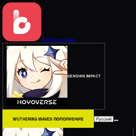
BitTopup
Wiki
GENSHIN IMPACT
WUTHERING WAVES ПОПОЛНЕНИЕ
Русский