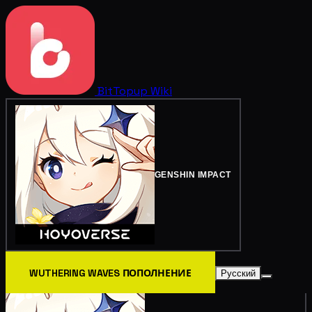
BitTopup
Wiki
GENSHIN IMPACT
WUTHERING WAVES ПОПОЛНЕНИЕ
Русский