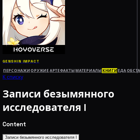
GENSHIN IMPACT
ПЕРСОНАЖИ
ОРУЖИЕ
АРТЕФАКТЫ
МАТЕРИАЛЫ
КНИГИ
ЕДА
ОБСТ
К списку
Записи безымянного
исследователя I
Content
Записи безымянного исследователя I