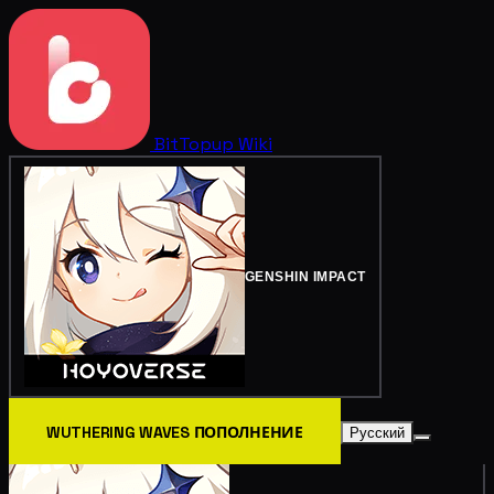
BitTopup
Wiki
GENSHIN IMPACT
WUTHERING WAVES ПОПОЛНЕНИЕ
Русский