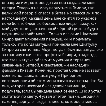
опозорил имя, которое до сих пор создавали мои
предки. Теперь я не могу вернуться в Ясиори, так
велик мой позор. Я спасся в битве, но спасся ли я по-
настоящему? Каждый день мне снится то ужасное
поле боя, те бледные бескровные лица, я вижу, как
мой друг тонет, захваченный чёрной грязью, будто
паутиной, и зовёт меня... Только иллюзии Шкатулки
Синро дают мгновения передышки. И подумать
только, что когда матушка принесла мне Шкатулку
Синро из святилища Моун, когда я был вызван далеко
за границу в качестве префекта Ясиори, в надежде,
что эта шкатулка облегчит мучения и терзания,
связанные с битвой, я хвастался: «Я наследник
фамилии Китаин. Конечно, простая боль не заставит
меня использовать шкатулку!» При одном
воспоминании об этом меня охватывает стыд. Что бы
она, которая некогда была девой святилища,
подумала, если бы увидела меня сейчас? ...Но я устал
скитаться по свету. Я устал от этой пытки. Сегодня я
наконец вернулся сюда - в место, которое снилось