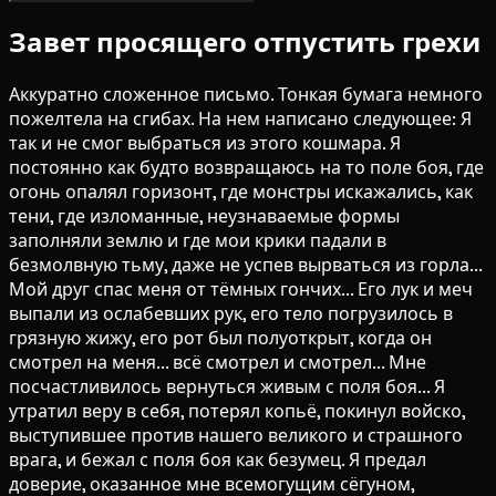
Завет просящего отпустить грехи
Аккуратно сложенное письмо. Тонкая бумага немного
пожелтела на сгибах. На нем написано следующее: Я
так и не смог выбраться из этого кошмара. Я
постоянно как будто возвращаюсь на то поле боя, где
огонь опалял горизонт, где монстры искажались, как
тени, где изломанные, неузнаваемые формы
заполняли землю и где мои крики падали в
безмолвную тьму, даже не успев вырваться из горла...
Мой друг спас меня от тёмных гончих... Его лук и меч
выпали из ослабевших рук, его тело погрузилось в
грязную жижу, его рот был полуоткрыт, когда он
смотрел на меня... всё смотрел и смотрел... Мне
посчастливилось вернуться живым с поля боя... Я
утратил веру в себя, потерял копьё, покинул войско,
выступившее против нашего великого и страшного
врага, и бежал с поля боя как безумец. Я предал
доверие, оказанное мне всемогущим сёгуном,