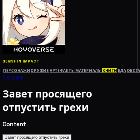
GENSHIN IMPACT
ПЕРСОНАЖИ
ОРУЖИЕ
АРТЕФАКТЫ
МАТЕРИАЛЫ
КНИГИ
ЕДА
ОБСТ
К списку
Завет просящего
отпустить грехи
Content
Завет просящего отпустить грехи