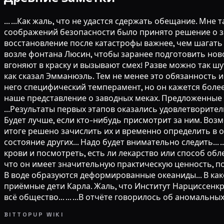
... ...Как жаль, что не удастся сдержать обещание. Мне т
соображений безопасности было принято решение о зак
восстановление после катастрофы важнее, чем шагать н
возле фонтана Люсин, чтобы заранее подготовить новое
вгоняют в краску и вызывают смех! Разве можно так шути
как сказал Эмманюэль. Тем не менее это обязанность и
него специфический темперамент, но он кажется более 
наше представление о заводных меках. Предложенные м
...Результаты первых этапов оказались удовлетворите
Будет лучше, если кто-нибудь присмотрит за ним. Возмо
итоге решено зачислить их и временно определить в о
состояние других... Надо будет внимательно следить... 
крови и посмотреть, есть ли лекарство или способ обле
что он имеет значительную практическую ценность, по
В воде образуются деформированные океаниды... В ка
приёмные дети Карла. Жаль, что Институт Нарциссенкре
всё общество... ... ...В отчёте говорилось об аномальн
BITTOPUP WIKI