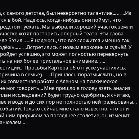
 самого детства, был невероятно талантлив... ... ...Из
я в бой. Надеюсь, когда-нибудь они поймут, что
м предстоит уехать. Мы выбрали хороший участок земли
участке хотят построить оперный театр. Эти слова
е Бэзил... ...Я надеюсь, что всё сложится именно так,
жь... ... ...Встретились с новым верховным судьёй. У
ё пройдёт успешно, это может полностью перевернуть
на них более пристальное внимание... ...
стиции... Просьбы Картера об отпуске участились.
ричина в семье)... ... Пришлось поразмыслить, но в
 их совместная работа с Аленом на психическое
у не мог говорить... Мне пришло в голову взять анализ
 план исследований будет трудно одобрить, я считаю,
е и воде и до сих пор не полностью нейтрализованы...
обытий. Только сейчас мне стало известно, что они
ичайшим прорывом за последнее столетие, он изменит
манюэлем...