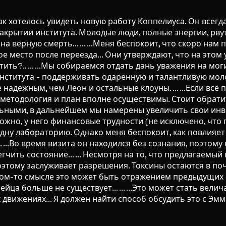
ак хотелось увидеть новую работу Коппелиуса. Он всегда, с
рытии института. Молодые люди, полные энергии, рвутс
а верную смерть... ... ...Меня беспокоит, что скоро на
 место после переезда... Они утверждают, что на этом 
ть?.. ... ...Мы собираемся отдать дань уважения на могил
нститута - поддерживать одарённую и талантливую молодё
надёжным, чем Леон и остальные клоуны. ... ...Если вс
етодология и план вполне осуществимы. Стоит обратить 
льными, в дальнейшем мы намерены увеличить свои инве
жно, у него финансовые трудности (не исключено, что п
дну лабораторию. Однако меня беспокоит, как повлияет
... ...Во время визита он находился без сознания, поэтом
гчить состояние... ... Несмотря на то, что предлагаемый
этому заслуживает разрешения. Токсины остаются в почв
ком-то смысле это может быть отражением предыдущих с
йца больше не существует... ... ...Это может стать вел
ых движениях... Я должен найти способ обсудить это с Эм